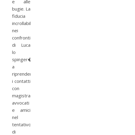
e alle
bugie. La
fiducia
incrollabile
nei
confronti
di Luca
lo
spinger�
a
riprendere
i contatti
con
magistrati,
avvocati
e amici
nel
tentativo
di