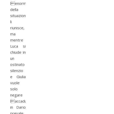
lenormit�
della
situazione
li
riunisce,
ma
mentre
Luca si
chiude in
un
ostinato
silenzio
e Giulia
vuole
solo
negare
laccaduto,
in Dario
prevale