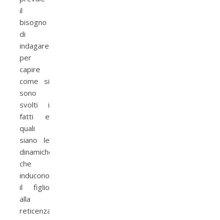
il
bisogno
di
indagare
per
capire
come si
sono
svolti i
fatti e
quali
siano le
dinamiche
che
inducono
il figlio
alla
reticenza