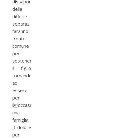
dissapori
della
difficile
separazione,
faranno
fronte
comune
per
sostenere
il figlio
tornando
ad
essere
per
loccasione
una
famiglia.
Il dolore
per