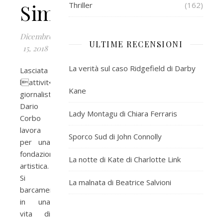
Simi
Thriller
(162)
Dicembre
ULTIME RECENSIONI
15, 2018
La verità sul caso Ridgefield di Darby
Lasciata
lattivit�
Kane
giornalistica
Dario
Lady Montagu di Chiara Ferraris
Corbo
lavora
Sporco Sud di John Connolly
per una
fondazione
La notte di Kate di Charlotte Link
artistica.
Si
La malnata di Beatrice Salvioni
barcamena
in una
vita di