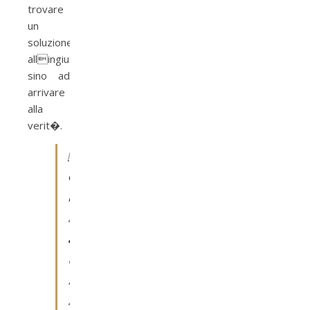
trovare
un
soluzione
allingiustizia,
sino ad
arrivare
alla
verit�.

Quando
c�
bisogno
siamo
ancora
una
famiglia,
siamo