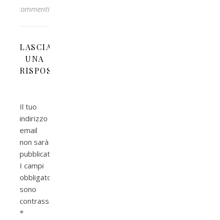
commenti
LASCIA
UNA
RISPOSTA
Il tuo
indirizzo
email
non sarà
pubblicato.
I campi
obbligatori
sono
contrassegnati
*