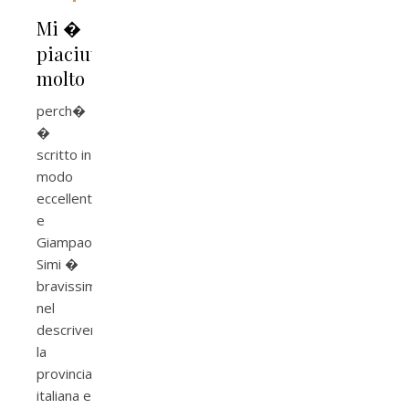
Mi �
piaciuto
molto
perch�
�
scritto in
modo
eccellente
e
Giampaolo
Simi �
bravissimo
nel
descrivere
la
provincia
italiana e