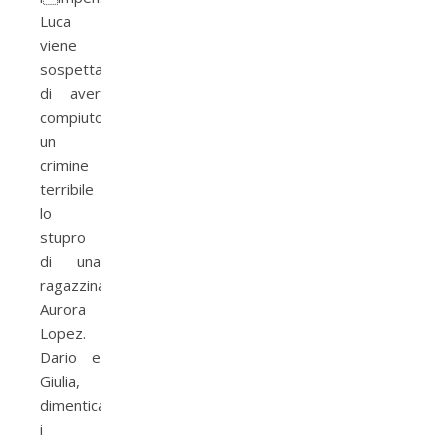
Luca
viene
sospettato
di aver
compiuto
un
crimine
terribile
lo
stupro
di una
ragazzina,
Aurora
Lopez.
Dario e
Giulia,
dimenticati
i