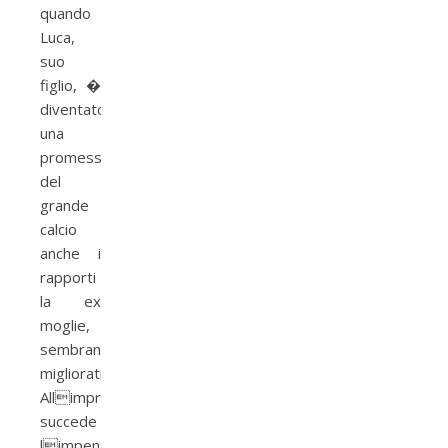
quando
Luca,
suo
figlio, �
diventato
una
promessa
del
grande
calcio
anche i
rapporti
la ex
moglie,
sembrano
migliorati.
Allimprovviso
succede
limpensabile: