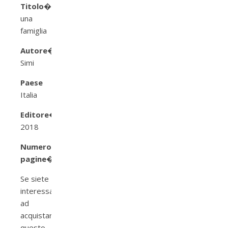
Titolo
�Come
una
famiglia
Autore�
Giampaolo
Simi
Paese
Italia
Editore
�Sellerio,
2018
Numero
pagine
�432
Se siete
interessati
ad
acquistare
questo