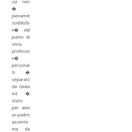
cui non
�
pienamente
soddisfatto
n� dal
punto di
vista
professionale
n�
personale.
Si �
separato
da Giulia
ed �
stato
per anni
un padre
assente
ma da