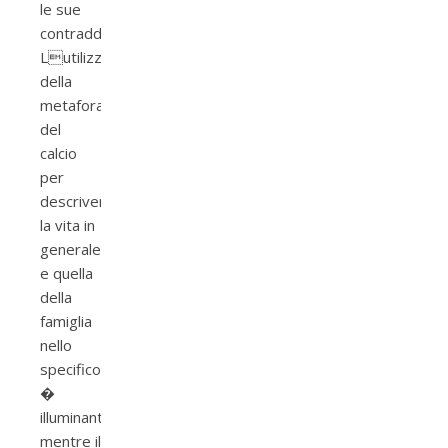
le sue
contraddizioni.
Lutilizzo
della
metafora
del
calcio
per
descrivere
la vita in
generale
e quella
della
famiglia
nello
specifico
�
illuminante
mentre il