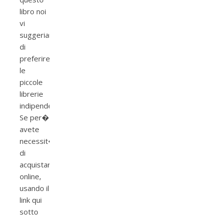
libro noi
vi
suggeriamo
di
preferire
le
piccole
librerie
indipendenti.
Se per�
avete
necessit�
di
acquistarlo
online,
usando il
link qui
sotto