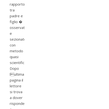
rapporto
tra
padre e
figlio �
osservato
e
sezionato
con
metodo
quasi
scientifico.
Dopo
lultima
pagina il
lettore
si trova
a dover
rispondere