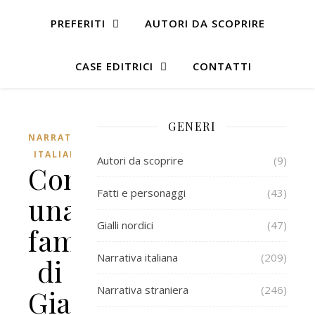
PREFERITI
AUTORI DA SCOPRIRE
CASE EDITRICI
CONTATTI
GENERI
NARRATIVA
ITALIANA
Autori da scoprire
(9)
Come
Fatti e personaggi
(43)
una
Gialli nordici
(47)
famiglia
Narrativa italiana
(209)
di
Narrativa straniera
(246)
Giampaolo