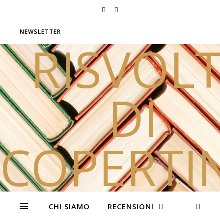
NEWSLETTER
RISVOLT
DI
COPERTI
Due sorelle e tanti libri
CHI SIAMO
RECENSIONI