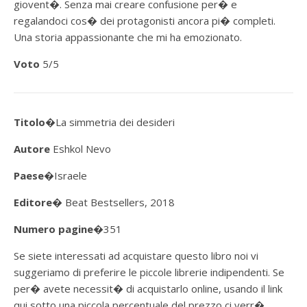
giovent�. Senza mai creare confusione per� e
regalandoci cos� dei protagonisti ancora pi� completi.
Una storia appassionante che mi ha emozionato.
Voto
5/5
Titolo�
La simmetria dei desideri
Autore
Eshkol Nevo
Paese
�Israele
Editore�
Beat Bestsellers
, 2018
Numero pagine
�351
Se siete interessati ad acquistare questo libro noi vi
suggeriamo di preferire le piccole librerie indipendenti. Se
per� avete necessit� di acquistarlo online, usando il link
qui sotto una piccola percentuale del prezzo ci verr�