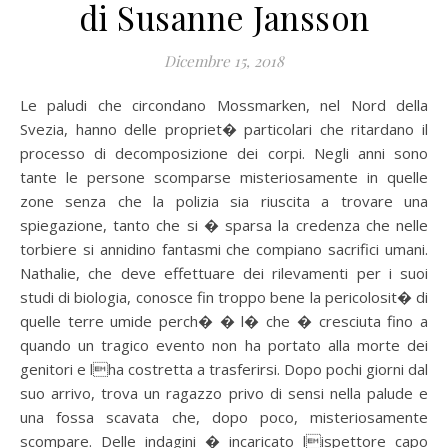
di Susanne Jansson
Dicembre 15, 2018
Le paludi che circondano Mossmarken, nel Nord della
Svezia, hanno delle propriet� particolari che ritardano il
processo di decomposizione dei corpi. Negli anni sono
tante le persone scomparse misteriosamente in quelle
zone senza che la polizia sia riuscita a trovare una
spiegazione, tanto che si � sparsa la credenza che nelle
torbiere si annidino fantasmi che compiano sacrifici umani.
Nathalie, che deve effettuare dei rilevamenti per i suoi
studi di biologia, conosce fin troppo bene la pericolosit� di
quelle terre umide perch� � l� che � cresciuta fino a
quando un tragico evento non ha portato alla morte dei
genitori e lha costretta a trasferirsi.
Dopo pochi giorni dal
suo arrivo, trova un ragazzo privo di sensi nella palude e
una fossa scavata che, dopo poco, misteriosamente
scompare. Delle indagini � incaricato lispettore capo