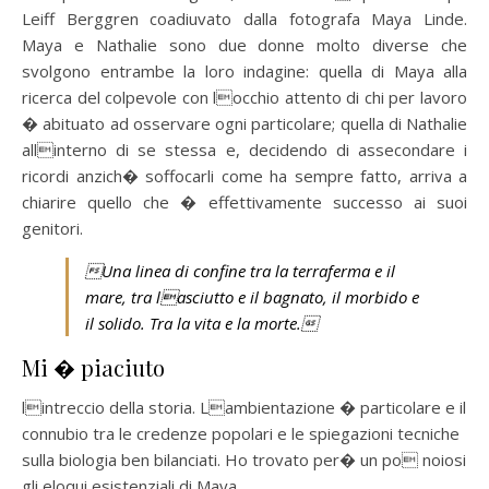
Leiff Berggren
coadiuvato dalla fotografa Maya Linde.
Maya e Nathalie sono due donne molto diverse che
svolgono entrambe la loro indagine: quella di Maya alla
ricerca del colpevole con locchio attento di chi per lavoro
� abituato ad osservare ogni particolare; quella di Nathalie
allinterno di se stessa e, decidendo di assecondare i
ricordi anzich� soffocarli come ha sempre fatto, arriva a
chiarire quello che � effettivamente successo ai suoi
genitori.

Una linea di confine tra la terraferma e il
mare, tra lasciutto e il bagnato, il morbido e
il solido.
Tra la vita e la morte
.

Mi � piaciuto
lintreccio della storia. Lambientazione � particolare e il
connubio tra le credenze popolari e le spiegazioni tecniche
sulla biologia ben bilanciati. Ho trovato per� un po noiosi
gli eloqui esistenziali di Maya.