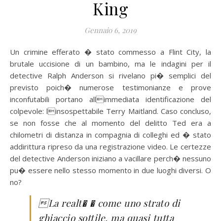
King
Gennaio 6, 2019
Un crimine efferato � stato commesso a Flint City, la
brutale uccisione di un bambino, ma le indagini per il
detective Ralph Anderson si rivelano pi� semplici del
previsto poich� numerose testimonianze e prove
inconfutabili portano allimmediata identificazione del
colpevole: linsospettabile Terry Maitland.
Caso concluso,
se non fosse che al momento del delitto Ted era a
chilometri di distanza in compagnia di colleghi ed � stato
addirittura ripreso da una registrazione video. Le certezze
del detective Anderson iniziano a vacillare perch� nessuno
pu� essere nello stesso momento in due luoghi diversi. O
no?
La realt� � come uno strato di
ghiaccio sottile, ma quasi tutta