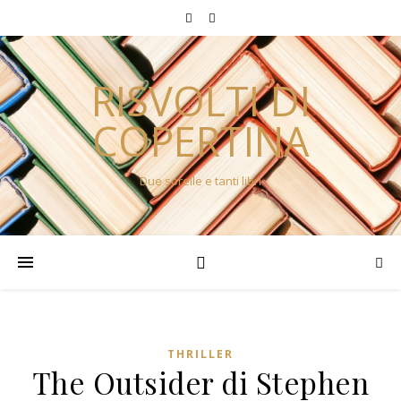
RISVOLTI DI
COPERTINA
Due sorelle e tanti libri
THRILLER
The Outsider di Stephen