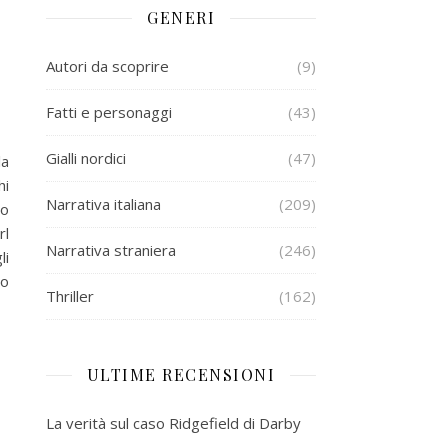
GENERI
Autori da scoprire
(9)
Fatti e personaggi
(43)
Gialli nordici
(47)
la
hi
Narrativa italiana
(209)
co
rl
Narrativa straniera
(246)
li
po
Thriller
(162)
ULTIME RECENSIONI
La verità sul caso Ridgefield di Darby