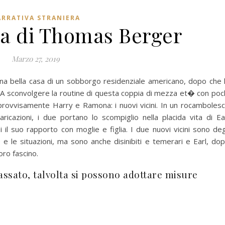
RRATIVA STRANIERA
asa di Thomas Berger
Marzo 27, 2019
una bella casa di un sobborgo residenziale americano, dopo che 
ege. A sconvolgere la routine di questa coppia di mezza et� con poc
improvvisamente Harry e Ramona: i nuovi vicini. In un rocamboles
aricazioni, i due portano lo scompiglio nella placida vita di Ea
il suo rapporto con moglie e figlia. I due nuovi vicini sono deg
e e le situazioni, ma sono anche disinibiti e temerari e Earl, do
loro fascino.
ssato, talvolta si possono adottare misure