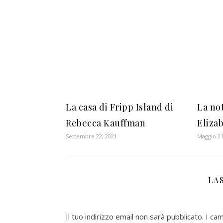
La casa di Fripp Island di
La not
Rebecca Kauffman
Eliza
Settembre 22, 2021
Maggio 21
LA
Il tuo indirizzo email non sarà pubblicato.
I ca