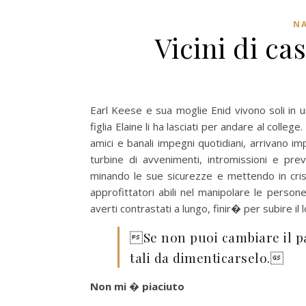
NA
Vicini di c
Earl Keese e sua moglie Enid vivono soli in 
figlia Elaine li ha lasciati per andare al coll
amici e banali impegni quotidiani, arrivano 
turbine di avvenimenti, intromissioni e prev
minando le sue sicurezze e mettendo in crisi 
approfittatori abili nel manipolare le person
averti contrastati a lungo, finir� per subire il 
Se non puoi cambiare il pa
tali da dimenticarselo.
Non mi � piaciuto