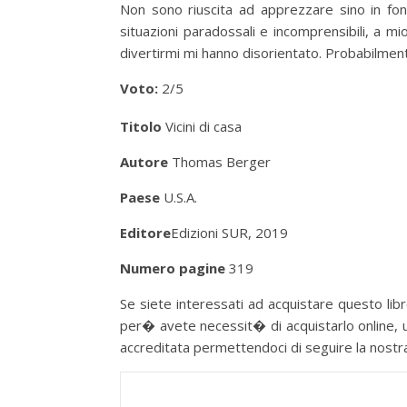
Non sono riuscita ad apprezzare sino in f
situazioni paradossali e incomprensibili, a mi
divertirmi mi hanno disorientato. Probabilment
Voto:
2/5
Titolo
Vicini di casa
Autore
Thomas Berger
Paese
U.S.A.
Editore
Edizioni SUR, 2019
Numero pagine
319
Se siete interessati ad acquistare questo libro
per� avete necessit� di acquistarlo online, u
accreditata permettendoci di seguire la nostra p