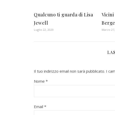
Qualcuno ti guarda di Lisa
Vicini
Jewell
Berge
Luglio 22, 2020
Marzo 27,
LA
Il tuo indirizzo email non sarà pubblicato.
I ca
Nome
*
Email
*