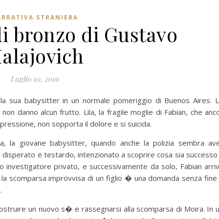
RRATIVA STRANIERA
di bronzo di Gustavo
alajovich
Luglio 10, 2019
a sua babysitter in un normale pomeriggio di Buenos Aires. 
non danno alcun frutto. Lila, la fragile moglie di Fabian, che anc
depressione, non sopporta il dolore e si suicida.
ia, la giovane babysitter, quando anche la polizia sembra av
, disperato e testardo, intenzionato a scoprire cosa sia successo
guo investigatore privato, e successivamente da solo, Fabian arri
h� la scomparsa improvvisa di un figlio � una domanda senza fine
.
costruire un nuovo s� e rassegnarsi alla scomparsa di Moira. In 