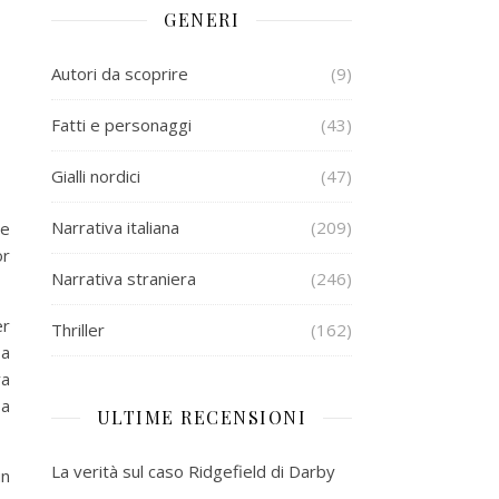
GENERI
Autori da scoprire
(9)
Fatti e personaggi
(43)
Gialli nordici
(47)
Narrativa italiana
(209)
Le
or
Narrativa straniera
(246)
er
Thriller
(162)
 a
va
 a
ULTIME RECENSIONI
La verità sul caso Ridgefield di Darby
un