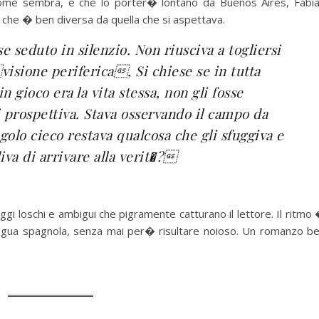
come sembra, e che lo porter� lontano da Buenos Aires, Fabi
che � ben diversa da quella che si aspettava.
e seduto in silenzio. Non riusciva a togliersi
visione periferica, Si chiese se in tutta
in gioco era la vita stessa, non gli fosse
 prospettiva. Stava osservando il campo da
golo cieco restava qualcosa che gli sfuggiva e
va di arrivare alla verit�?
ggi loschi e ambigui che pigramente catturano il lettore. Il ritmo
lingua spagnola, senza mai per� risultare noioso. Un romanzo b