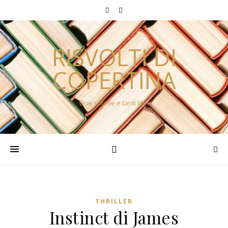
RISVOLTI DI
COPERTINA
Due sorelle e tanti libri
THRILLER
Instinct di James