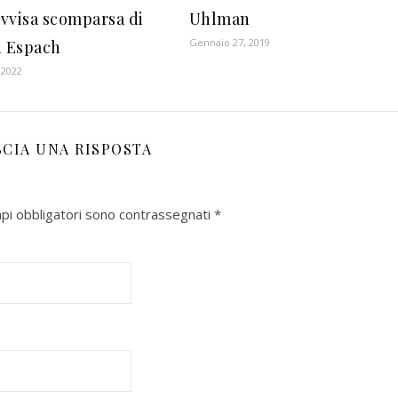
vvisa scomparsa di
Uhlman
Gennaio 27, 2019
n Espach
 2022
SCIA UNA RISPOSTA
mpi obbligatori sono contrassegnati
*