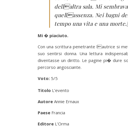
dellaltra sala. Mi sembrava 
quellassenza. Nei bagni del
tempo una vita e una morte
Mi � piaciuto.
Con una scrittura penetrante lautrice si m
suo sentirsi donna. Una lettura indispens
diventasse un diritto. Le pagine pi� dure s
percorso angosciante.
Voto:
5/5
Titolo
L’evento
Autore
Annie Ernaux
Paese
Francia
Editore
L’Orma