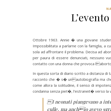
NA
L’evento
Ottobre 1963. Annie � una giovane student
Impossibilitata a parlarne con la famiglia, a c
sola ad affrontare il problema. Decisa ad abor
per paura di essere denunciati, nessuno vuol
contatto con una donna che provoca labort
In questa sorta di diario scritto a distanza di 
racconto che � s� unautobiografia ma che 
come allora la solitudine, il senso di impotenza
condanna senza piet�, l’estraneit� verso la vi
I neonati piangevano a int
culle, ma anchio avevo sgra