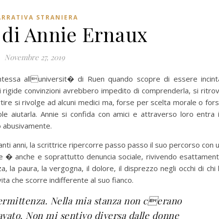
RRATIVA STRANIERA
 di Annie Ernaux
Novembre 27, 2019
essa alluniversit� di Ruen quando scopre di essere incint
ui rigide convinzioni avrebbero impedito di comprenderla, si ritro
tire si rivolge ad alcuni medici ma, forse per scelta morale o for
e aiutarla. Annie si confida con amici e attraverso loro entra 
o abusivamente.
tanti anni, la scrittrice ripercorre passo passo il suo percorso con 
� anche e soprattutto denuncia sociale, rivivendo esattamen
, la paura, la vergogna, il dolore, il disprezzo negli occhi di chi 
ta che scorre indifferente al suo fianco.
ermittenza. Nella mia stanza non cerano
vato. Non mi sentivo diversa dalle donne