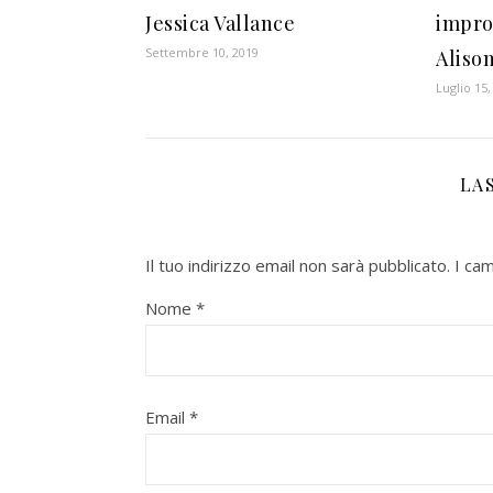
Jessica Vallance
impro
Settembre 10, 2019
Aliso
Luglio 15,
LA
Il tuo indirizzo email non sarà pubblicato.
I ca
Nome
*
Email
*