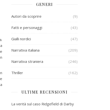
GENERI
Autori da scoprire
(9)
Fatti e personaggi
(43)
Gialli nordici
(47)
a.
va
Narrativa italiana
(209)
se
in
Narrativa straniera
(246)
un
Thriller
(162)
te
la
ULTIME RECENSIONI
La verità sul caso Ridgefield di Darby