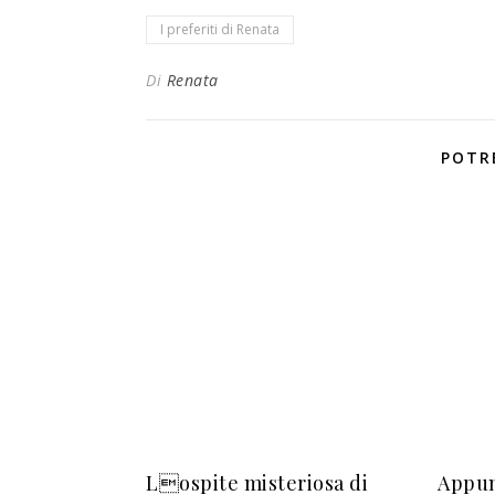
I preferiti di Renata
Di
Renata
POTR
Lospite misteriosa di
Appun