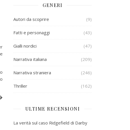
GENERI
Autori da scoprire
(9)
Fatti e personaggi
(43)
Gialli nordici
(47)
er
he
Narrativa italiana
(209)
no
Narrativa straniera
(246)
no
Thriller
(162)
t�
ULTIME RECENSIONI
La verità sul caso Ridgefield di Darby