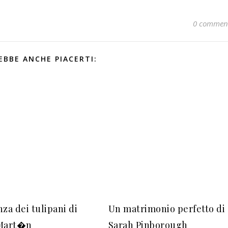
0 commen
EBBE ANCHE PIACERTI:
za dei tulipani di
Un matrimonio perfetto di
 Mart�n
Sarah Pinborough