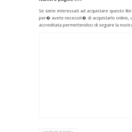
Se siete interessati ad acquistare questo libro
per� avete necessit� di acquistarlo online, u
accreditata permettendoci di seguire la nostra p
I preferiti di Emilia