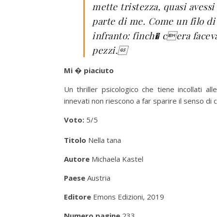
mette tristezza, quasi avess
parte di me. Come un filo di
infranto: finch� cera faceva
pezzi.
Mi � piaciuto
Un thriller psicologico che tiene incollati 
innevati non riescono a far sparire il senso di 
Voto:
5/5
Titolo
Nella tana
Autore
Michaela Kastel
Paese
Austria
Editore
Emons Edizioni, 2019
Numero pagine
233