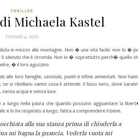
THRILLER
 di Michaela Kastel
Gennaio 4, 2020
perduta in mezzo alle montagne. Non � una vita facile: non lo � p
il silenzio che li circonda. Non lo � soprattutto perch� quello c
dre, � il loro aguzzino.
ati alle loro famiglie, seviziati, puniti e infine annientati. Non han
a; se si ribellano sanno cosa li attende. Il buco nero, dove saran
, senza acqua e senza luce.
nte a lungo nella paura che quando possono agguantare la liber
ale e lo ha respirato a lungo, fatica a comprendere il bene.
hiata alla sua stanza prima di chiuderla a
ma mi bagna la guancia. Vederla vuota mi