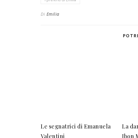
Di
Emilia
POTR
Le segnatrici di Emanuela
La dan
Valentini
Ibon