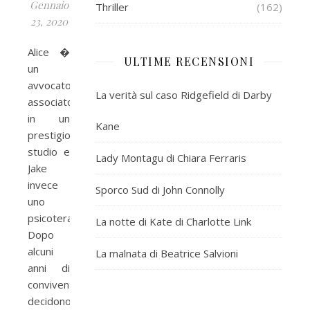
Gennaio
Thriller
(162)
23, 2020
Alice �
ULTIME RECENSIONI
un
avvocato
La verità sul caso Ridgefield di Darby
associato
in un
Kane
prestigioso
studio e
Lady Montagu di Chiara Ferraris
Jake
invece
Sporco Sud di John Connolly
uno
psicoterapeuta.
La notte di Kate di Charlotte Link
Dopo
alcuni
La malnata di Beatrice Salvioni
anni di
convivenza
decidono