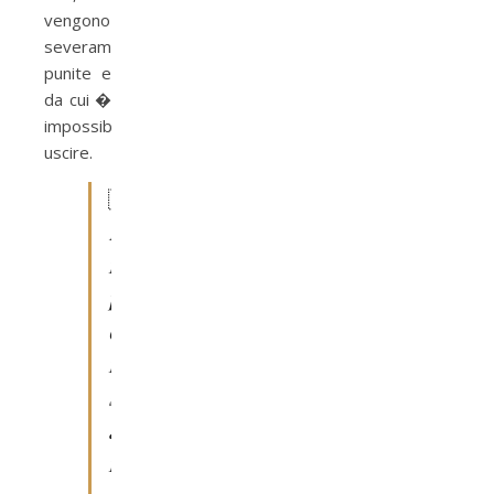
vengono
severamente
punite e
da cui �
impossibile
uscire.

R
i
p
e
n
s
a
n