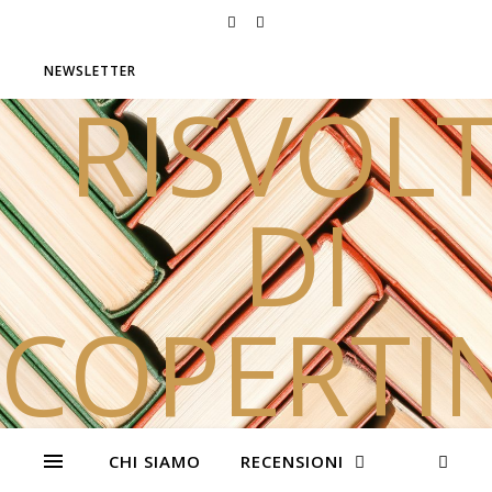
NEWSLETTER
RISVOLT
DI
COPERTI
Due sorelle e tanti libri
CHI SIAMO
RECENSIONI