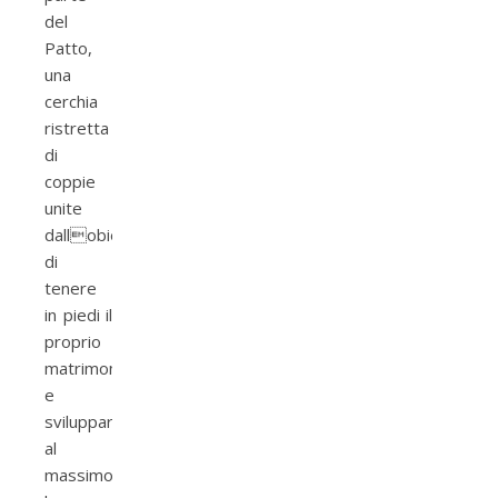
del
Patto,
una
cerchia
ristretta
di
coppie
unite
dallobiettivo
di
tenere
in piedi il
proprio
matrimonio
e
svilupparne
al
massimo