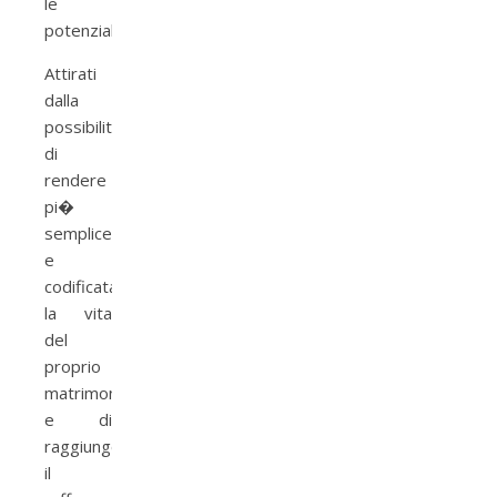
le
potenzialit�.
Attirati
dalla
possibilit�
di
rendere
pi�
semplice
e
codificata
la vita
del
proprio
matrimonio
e di
raggiungere
il