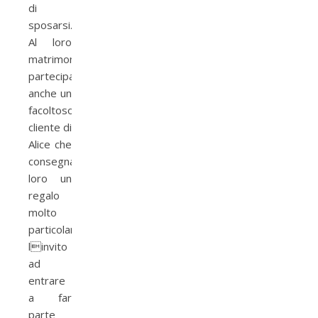
di
sposarsi.
Al loro
matrimonio
partecipa
anche un
facoltoso
cliente di
Alice che
consegna
loro un
regalo
molto
particolare:
linvito
ad
entrare
a far
parte