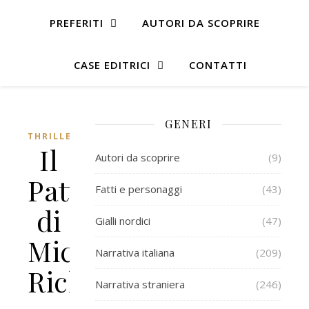
PREFERITI
AUTORI DA SCOPRIRE
CASE EDITRICI
CONTATTI
GENERI
THRILLER
Il
Autori da scoprire
(9)
Patto
Fatti e personaggi
(43)
di
Gialli nordici
(47)
Michelle
Narrativa italiana
(209)
Richmond
Narrativa straniera
(246)