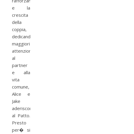
rafforzamento
e la
crescita
della
coppia,
dedicando
maggiori
attenzioni
al
partner
e alla
vita
comune,
Alice e
Jake
aderiscono
al Patto.
Presto
per� si