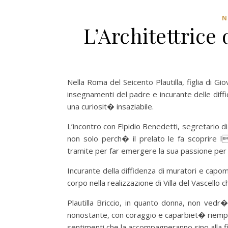
N
L’Architettrice
Nella Roma del Seicento Plautilla, figlia di Gi
insegnamenti del padre e incurante delle diffi
una curiosit� insaziabile.
L’incontro con Elpidio Benedetti, segretario di
non solo perch� il prelato le fa scoprire 
tramite per far emergere la sua passione per 
Incurante della diffidenza di muratori e capoma
corpo nella realizzazione di Villa del Vascell
Plautilla Briccio, in quanto donna, non ved
nonostante, con coraggio e caparbiet� riempir
sentimenti che la accompagneranno sino alla fin