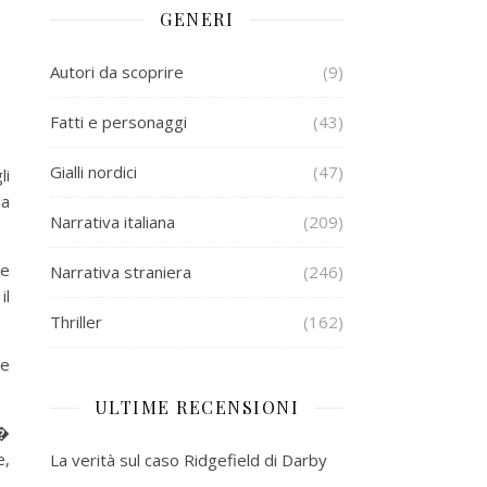
GENERI
Autori da scoprire
(9)
Fatti e personaggi
(43)
Gialli nordici
(47)
li
da
Narrativa italiana
(209)
 e
Narrativa straniera
(246)
il
Thriller
(162)
 e
ULTIME RECENSIONI
i�
e,
La verità sul caso Ridgefield di Darby