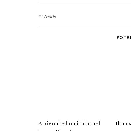
Di
Emilia
POTR
Arrigoni e l’omicidio nel
Il mo