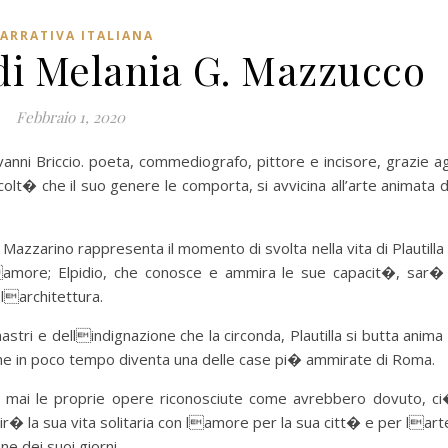
ARRATIVA ITALIANA
 di Melania G. Mazzucco
Febbraio 1, 2020
ovanni Briccio. poeta, commediografo, pittore e incisore, grazie ag
colt� che il suo genere le comporta, si avvicina all’arte animata 
 Mazzarino rappresenta il momento di svolta nella vita di Plautilla
lamore; Elpidio, che conosce e ammira le sue capacit�, sar� 
larchitettura.
stri e dellindignazione che la circonda, Plautilla si butta anima
o che in poco tempo diventa una delle case pi� ammirate di Roma.
r� mai le proprie opere riconosciute come avrebbero dovuto, c
� la sua vita solitaria con lamore per la sua citt� e per lart
e dei suoi giorni.