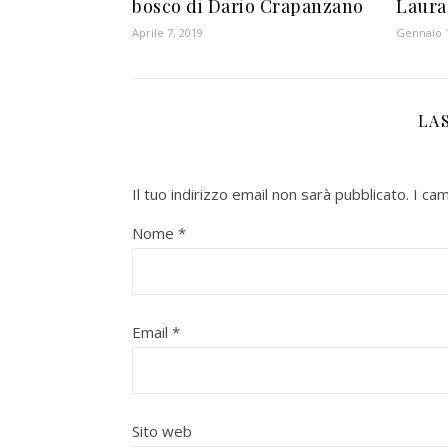
bosco di Dario Crapanzano
Laura
Aprile 7, 2019
Gennaio 1
LA
Il tuo indirizzo email non sarà pubblicato.
I ca
Nome
*
Email
*
Sito web