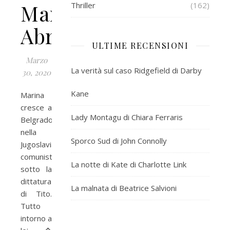
Marina
Thriller
(162)
Abramovic
ULTIME RECENSIONI
Marzo
La verità sul caso Ridgefield di Darby
30, 2020
Kane
Marina
cresce a
Lady Montagu di Chiara Ferraris
Belgrado,
nella
Sporco Sud di John Connolly
Jugoslavia
comunista
La notte di Kate di Charlotte Link
sotto la
dittatura
La malnata di Beatrice Salvioni
di Tito.
Tutto
intorno a