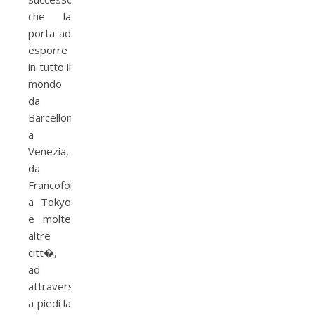
che la
porta ad
esporre
in tutto il
mondo
da
Barcellona
a
Venezia,
da
Francoforte
a Tokyo
e molte
altre
citt�,
ad
attraversare
a piedi la