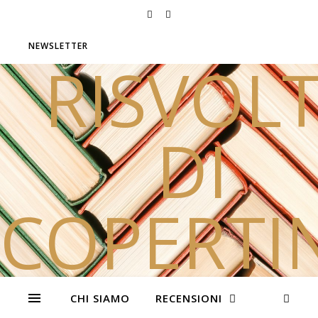
NEWSLETTER
RISVOLT
DI
COPERTI
Due sorelle e tanti libri
CHI SIAMO
RECENSIONI