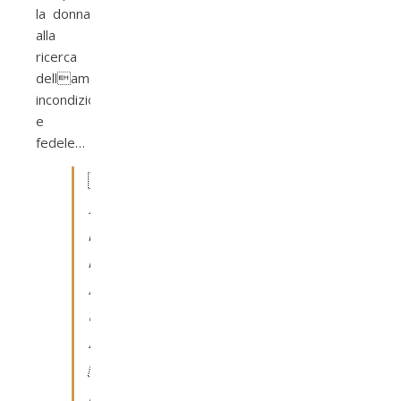
la donna
alla
ricerca
dellamore
incondizionato
e
fedele…

E
b
b
i
u
n

i