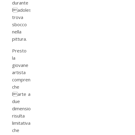
durante
ladolescenza,
trova
sbocco
nella
pittura.
Presto
la
giovane
artista
comprende
che
larte a
due
dimensioni
risulta
limitativa,
che