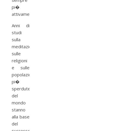
sempre
pi�
attivamente.
Anni di
studi
sulla
meditazione,
sulle
religioni
e sulle
popolazioni
pi�
sperdute
del
mondo
stanno
alla base
del
successo