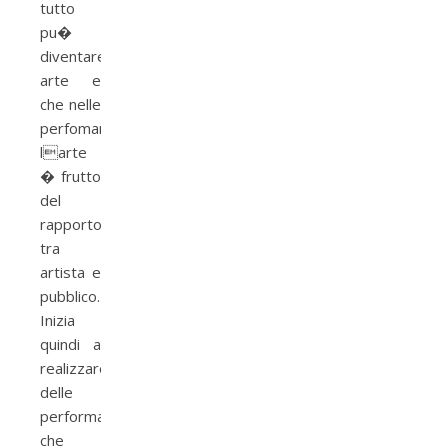
tutto
pu�
diventare
arte e
che nelle
perfomances
larte
� frutto
del
rapporto
tra
artista e
pubblico.
Inizia
quindi a
realizzare
delle
performances
che