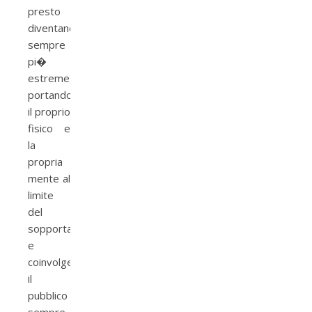
presto
diventano
sempre
pi�
estreme,
portando
il proprio
fisico e
la
propria
mente al
limite
del
sopportabile
e
coinvolgendo
il
pubblico