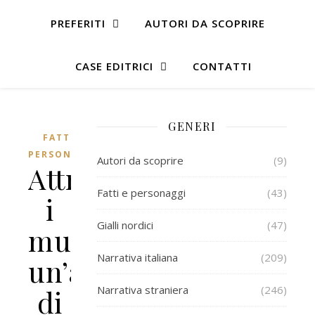
PREFERITI
AUTORI DA SCOPRIRE
CASE EDITRICI
CONTATTI
GENERI
FATTI E
PERSONAGGI
Autori da scoprire
(9)
Attraversare
Fatti e personaggi
(43)
i
Gialli nordici
(47)
muri,
Narrativa italiana
(209)
un’autobiografia
Narrativa straniera
(246)
di