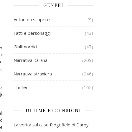
GENERI
n
Autori da scoprire
(9)
Fatti e personaggi
(43)
Gialli nordici
(47)
er
ui
Narrativa italiana
(209)
no
ma
Narrativa straniera
(246)
ta
Thriller
(162)
 �
ULTIME RECENSIONI
li
uo
La verità sul caso Ridgefield di Darby
re