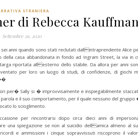
RRATIVA STRANIERA
ner di Rebecca Kauffma
Settembre 29, 2020
 sei anni quando sono stati reclutati dallintraprendente Alice p
 della casa abbandonata in fondo ad Ingram Street, la via in c
targa riportata allesterno dello stabile. Da allora per anni so
iventato per loro un luogo di studi, di confidenze, di giochi 
.��
eriori per� Sally si � improvvisamente e inspiegabilmente stacca
la parola e il suo comportamento, per il quale nessuno del gruppo
ocato lo scioglimento.
ccasione per rincontrarsi dopo circa dieci anni di impersona
vare una spiegazione se non al suicidio dellamica almeno al s
ricordi e ammissioni i cinque sopravvissuti riscoprono il valo