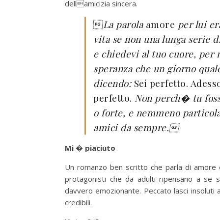
dellamicizia sincera.

La parola
amore
per lui er
vita se non una lunga serie d
e chiedevi al tuo cuore, per 
speranza che un giorno qualc
dicendo:
Sei perfetto. Adess
perfetto.
Non perch� tu foss
o forte, e nemmeno partico
amici da sempre.
Mi � piaciuto
Un romanzo ben scritto che parla di amore ed
protagonisti che da adulti ripensano a se st
davvero emozionante. Peccato lasci insoluti alc
credibili.