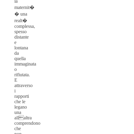
la
maternit�
� una
realt�
complessa,
spesso
distante
e
lontana
da
quella
immaginata
o
rifiutata.
E
attraverso
i
rapporti
che le
legano
una
allaltra
comprendono
che
non