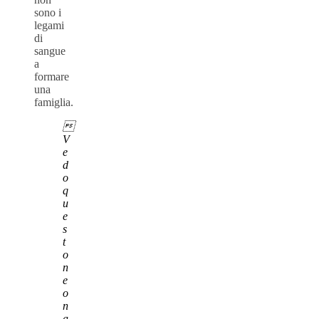
sono i
legami
di
sangue
a
formare
una
famiglia.

V
e
d
o
q
u
e
s
t
o
n
e
o
n
a