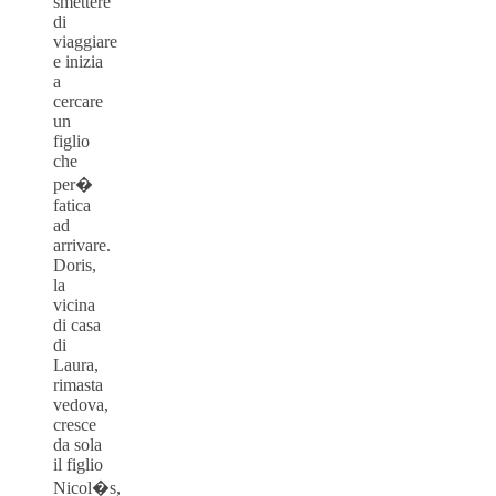
smettere
di
viaggiare
e inizia
a
cercare
un
figlio
che
per�
fatica
ad
arrivare.
Doris,
la
vicina
di casa
di
Laura,
rimasta
vedova,
cresce
da sola
il figlio
Nicol�s,