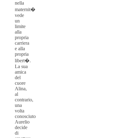
nella
maternit�
vede
un
limite
alla
propria
carriera
e alla
propria
libert�.
La sua
amica
del
cuore
Alina,
al
contrario,
una
volta
conosciuto
Aurelio
decide
di