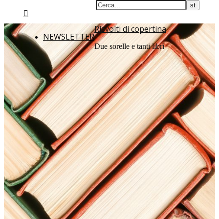
Risvolti di copertina
NEWSLETTER
Due sorelle e tanti libri