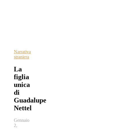
Narrativa
straniera
La
figlia
unica
di
Guadalupe
Nettel
Gennaio
2,