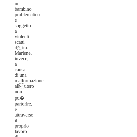
un
bambino
problematico
e
soggetto
a
violenti
scatti
dira.
Marlene,
invece,
a
causa
di una
malformazione
allutero
non
pu�
partorire,
e
attraverso
il
proprio
lavoro
di