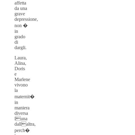
affetta
da una
grave
depressione,
non �
in
grado
di
dargli.
Laura,
Alina,
Doris
e
Marlene
vivono
la
maternit�
in
maniera
diversa
luna
dallaltra,
perch�