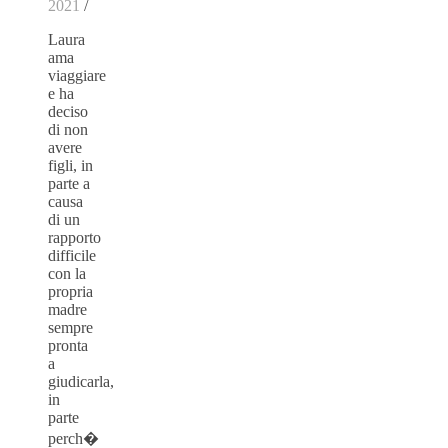
2021
/
Laura
ama
viaggiare
e ha
deciso
di non
avere
figli, in
parte a
causa
di un
rapporto
difficile
con la
propria
madre
sempre
pronta
a
giudicarla,
in
parte
perch�