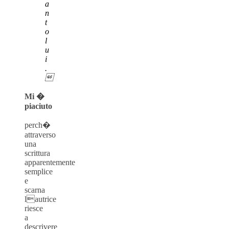
a
n
t
o
l
u
i
.

Mi �
piaciuto
perch�
attraverso
una
scrittura
apparentemente
semplice
e
scarna
lautrice
riesce
a
descrivere