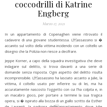
coccodrilli di Katrine
Engberg
Marzo 17, 2021
In un appartamento di Copenaghen viene ritrovato il
cadavere di una giovane studentessa. Lassassino si �
accanito sul volto della vittima incidendo con un coltello un
disegno che la Polizia non riesce a decifrare.
Jeppe Korner, a capo della squadra investigativa che deve
indagare sul delitto, si trova davanti a una serie di
domande senza risposta. Ogni aspetto del delitto risulta
incomprensibile. Lassassino ha lasciato accanto a Julie, la
vittima, il coltello usato per infierire su di lei, ma ha
accuratamente nascosto l’oggetto con cui l’ha colpita e, in
un macabro gioco, per portare a termine la sua tragica
opera, si � ispirato alla bozza di un giallo scritto da Esther
de Laurenti, la padrona dellappartamento dove Julie