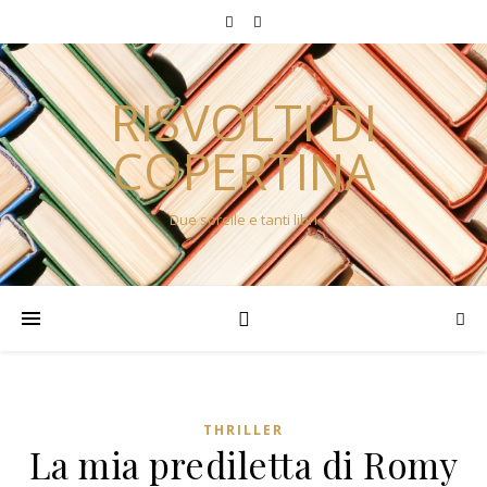
RISVOLTI DI
COPERTINA
Due sorelle e tanti libri
THRILLER
La mia prediletta di Romy