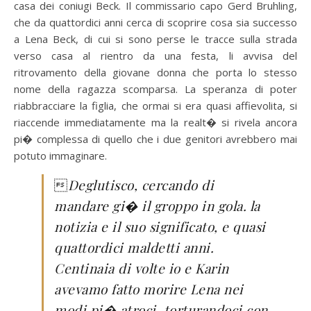
casa dei coniugi Beck. Il commissario capo Gerd Bruhling,
che da quattordici anni cerca di scoprire cosa sia successo
a Lena Beck, di cui si sono perse le tracce sulla strada
verso casa al rientro da una festa, li avvisa del
ritrovamento della giovane donna che porta lo stesso
nome della ragazza scomparsa. La speranza di poter
riabbracciare la figlia, che ormai si era quasi affievolita, si
riaccende immediatamente ma la realt� si rivela ancora
pi� complessa di quello che i due genitori avrebbero mai
potuto immaginare.

Deglutisco, cercando di
mandare gi� il groppo in gola. la
notizia e il suo significato, e quasi
quattordici maldetti anni.
Centinaia di volte io e Karin
avevamo fatto morire Lena nei
modi pi� atroci, torturandoci con