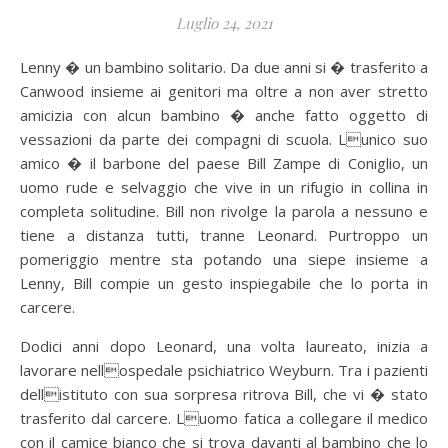
Luglio 24, 2021
Lenny � un bambino solitario. Da due anni si � trasferito a
Canwood insieme ai genitori ma oltre a non aver stretto
amicizia con alcun bambino � anche fatto oggetto di
vessazioni da parte dei compagni di scuola. Lunico suo
amico � il barbone del paese Bill Zampe di Coniglio, un
uomo rude e selvaggio che vive in un rifugio in collina in
completa solitudine. Bill non rivolge la parola a nessuno e
tiene a distanza tutti, tranne Leonard. Purtroppo un
pomeriggio mentre sta potando una siepe insieme a
Lenny, Bill compie un gesto inspiegabile che lo porta in
carcere.
Dodici anni dopo Leonard, una volta laureato, inizia a
lavorare nellospedale psichiatrico Weyburn. Tra i pazienti
dellistituto con sua sorpresa ritrova Bill, che vi � stato
trasferito dal carcere. Luomo fatica a collegare il medico
con il camice bianco che si trova davanti al bambino che lo