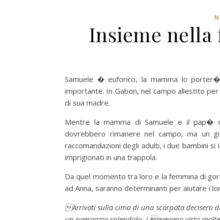
N
Insieme nella 
Samuele � euforico, la mamma lo porter� 
importante. In Gabon, nel campo allestito per il
di sua madre.
Mentre la mamma di Samuele e il pap� di 
dovrebbero rimanere nel campo, ma un gio
raccomandazioni degli adulti, i due bambini si i
imprigionati in una trappola.
Da quel momento tra loro e la femmina di goril
ad Anna, saranno determinanti per aiutare i lor
Arrivati sulla cima di una scarpata decisero
un paesaggio splendido. Lavevano visto molte 