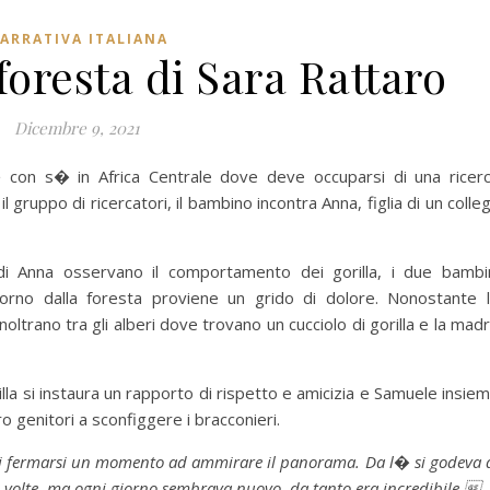
ARRATIVA ITALIANA
foresta di Sara Rattaro
Dicembre 9, 2021
con s� in Africa Centrale dove deve occuparsi di una ricer
 gruppo di ricercatori, il bambino incontra Anna, figlia di un colle
Anna osservano il comportamento dei gorilla, i due bambi
rno dalla foresta proviene un grido di dolore. Nonostante 
noltrano tra gli alberi dove trovano un cucciolo di gorilla e la mad
la si instaura un rapporto di rispetto e amicizia e Samuele insie
o genitori a sconfiggere i bracconieri.
 di fermarsi un momento ad ammirare il panorama. Da l� si godeva 
volte, ma ogni giorno sembrava nuovo, da tanto era incredibile.