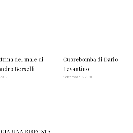
ttrina del male di
Cuorebomba di Dario
andro Berselli
Levantino
 2019
Settembre 5, 2020
SCIA UNA RISPOSTA