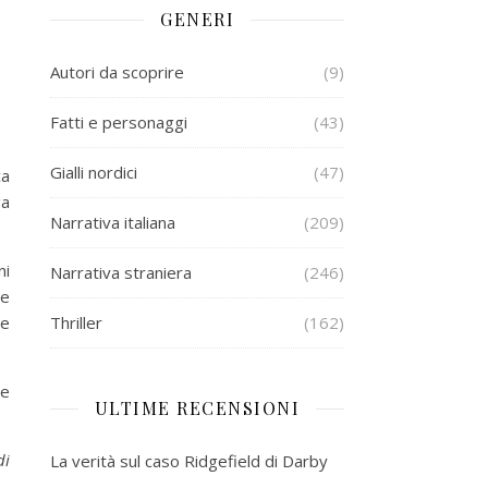
GENERI
Autori da scoprire
(9)
Fatti e personaggi
(43)
Gialli nordici
(47)
ca
ga
Narrativa italiana
(209)
ni
Narrativa straniera
(246)
le
re
Thriller
(162)
me
ULTIME RECENSIONI
di
La verità sul caso Ridgefield di Darby