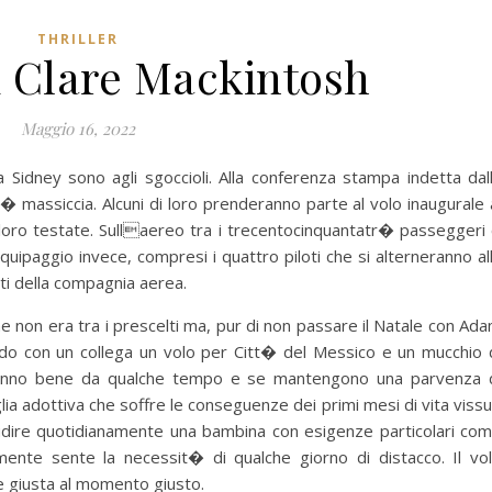
THRILLER
i Clare Mackintosh
Maggio 16, 2022
a Sidney sono agli sgoccioli. Alla conferenza stampa indetta dal
� massiccia. Alcuni di loro prenderanno parte al volo inaugurale 
 loro testate. Sullaereo tra i trecentocinquantatr� passeggeri 
ipaggio invece, compresi i quattro piloti che si alterneranno al
ti della compagnia aerea.
me non era tra i prescelti ma, pur di non passare il Natale con Ad
ndo con un collega un volo per Citt� del Messico e un mucchio 
 vanno bene da qualche tempo e se mantengono una parvenza 
a adottiva che soffre le conseguenze dei primi mesi di vita vissu
udire quotidianamente una bambina con esigenze particolari co
nte sente la necessit� di qualche giorno di distacco. Il vo
 giusta al momento giusto.