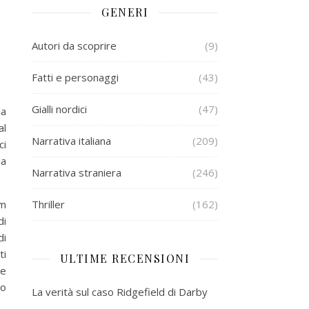
GENERI
Autori da scoprire
(9)
Fatti e personaggi
(43)
Gialli nordici
(47)
la
al
Narrativa italiana
(209)
ci
la
Narrativa straniera
(246)
am
Thriller
(162)
di
di
ti
ULTIME RECENSIONI
me
lo
La verità sul caso Ridgefield di Darby