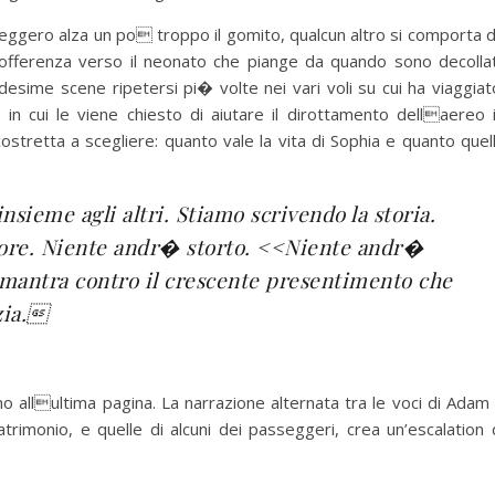
sseggero alza un po troppo il gomito, qualcun altro si comporta 
sofferenza verso il neonato che piange da quando sono decollat
esime scene ripetersi pi� volte nei vari voli su cui ha viaggiat
cui le viene chiesto di aiutare il dirottamento dellaereo 
ostretta a scegliere: quanto vale la vita di Sophia e quanto quel
sieme agli altri. Stiamo scrivendo la storia.
 ore. Niente andr� storto. <<Niente andr�
mantra contro il crescente presentimento che
zia.
ino allultima pagina. La narrazione alternata tra le voci di Adam
trimonio, e quelle di alcuni dei passeggeri, crea un’escalation 