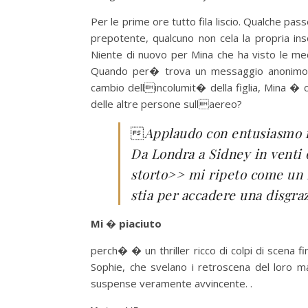
Per le prime ore tutto fila liscio. Qualche pa
prepotente, qualcuno non cela la propria in
Niente di nuovo per Mina che ha visto le med
Quando per� trova un messaggio anonimo in 
cambio dellincolumit� della figlia, Mina � c
delle altre persone sullaereo?

Applaudo con entusiasmo in
Da Londra a Sidney in venti
storto>> mi ripeto come un 
stia per accadere una disgra
Mi � piaciuto
perch� � un thriller ricco di colpi di scena f
Sophie, che svelano i retroscena del loro ma
suspense veramente avvincente. .