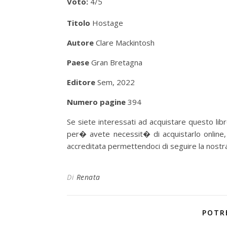
Voto:
4/5
Titolo
Hostage
Autore
Clare Mackintosh
Paese
Gran Bretagna
Editore
Sem, 2022
Numero pagine
394
Se siete interessati ad acquistare questo libro
per� avete necessit� di acquistarlo onlin
accreditata permettendoci di seguire la nostra p
Di
Renata
POTR