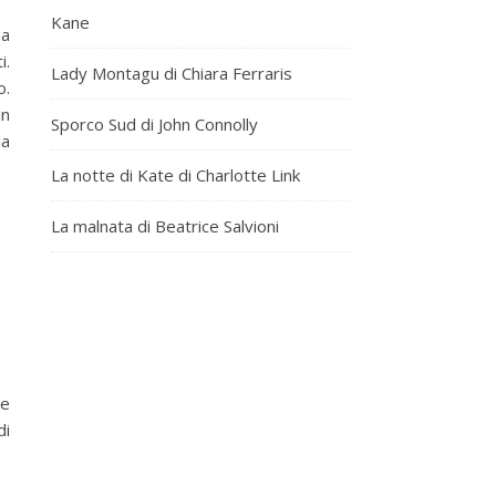
Kane
da
i.
Lady Montagu di Chiara Ferraris
o.
in
Sporco Sud di John Connolly
la
La notte di Kate di Charlotte Link
La malnata di Beatrice Salvioni
 e
di