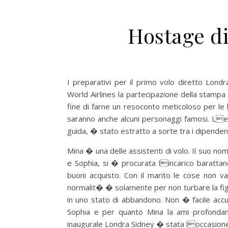
Hostage d
I preparativi per il primo volo diretto Londr
World Airlines la partecipazione della stampa 
fine di farne un resoconto meticoloso per le
saranno anche alcuni personaggi famosi. Lequ
guida, � stato estratto a sorte tra i dipenden
Mina � una delle assistenti di volo. Il suo no
e Sophia, si � procurata lincarico baratta
buoni acquisto. Con il marito le cose non
normalit� � solamente per non turbare la figli
in uno stato di abbandono. Non � facile acc
Sophia e per quanto Mina la ami profondame
inaugurale Londra Sidney � stata loccasione