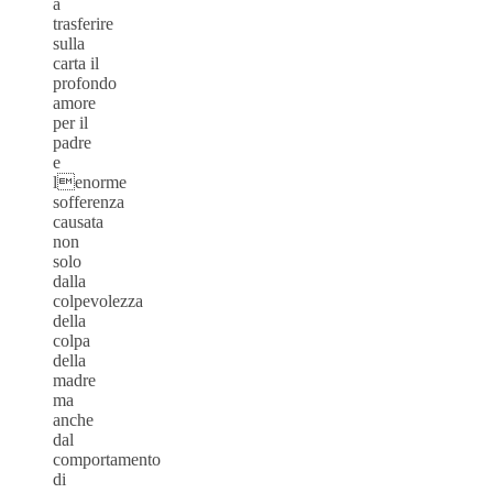
a
trasferire
sulla
carta il
profondo
amore
per il
padre
e
lenorme
sofferenza
causata
non
solo
dalla
colpevolezza
della
colpa
della
madre
ma
anche
dal
comportamento
di