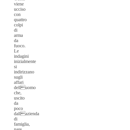
viene
ucciso
con
quattro
colpi
di
arma
da
fuoco.
Le
indagini
inizialmente
si
indirizzano
sugli
affari
delluomo
che,
uscito
da
poco
dallazienda
di
famiglia,
pare