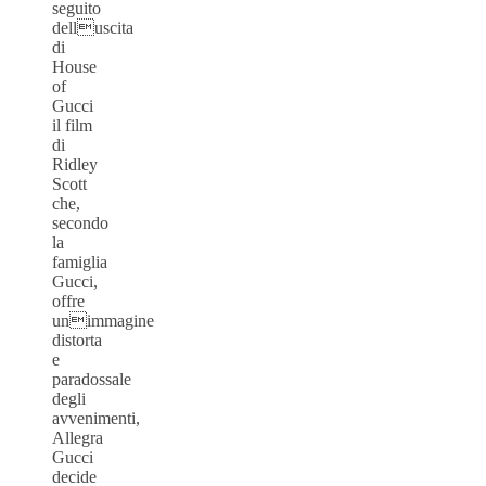
seguito
delluscita
di
House
of
Gucci
il film
di
Ridley
Scott
che,
secondo
la
famiglia
Gucci,
offre
unimmagine
distorta
e
paradossale
degli
avvenimenti,
Allegra
Gucci
decide