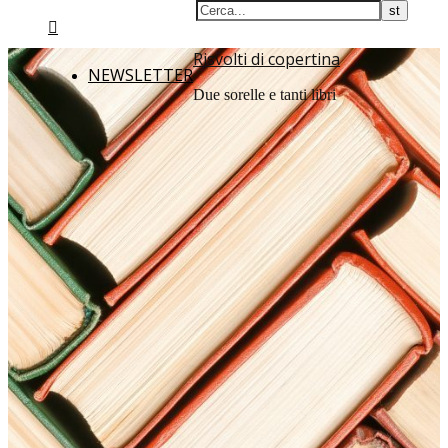
Risvolti di copertina
NEWSLETTER
Due sorelle e tanti libri