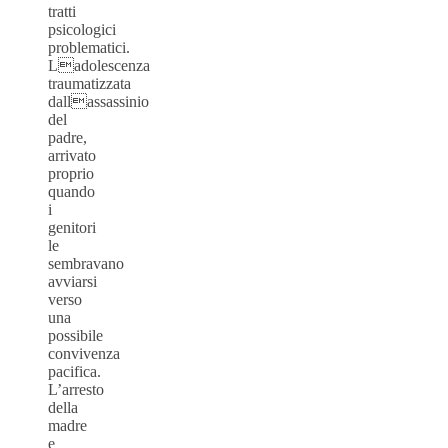
tratti
psicologici
problematici.
Ladolescenza
traumatizzata
dallassassinio
del
padre,
arrivato
proprio
quando
i
genitori
le
sembravano
avviarsi
verso
una
possibile
convivenza
pacifica.
L’arresto
della
madre
e