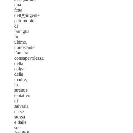
una
fetta
dellingente
patrimonio
di
famiglia.
In
ultimo,
nonostante
l’amara
consapevolezza
della
colpa
della
madre,
lo
strenue
tentativo
di
salvarla
da se
stessa
e dalle
sue
fragilit�.