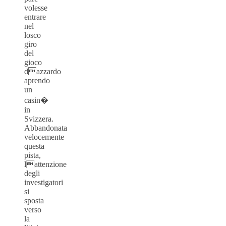
volesse
entrare
nel
losco
giro
del
gioco
dazzardo
aprendo
un
casin�
in
Svizzera.
Abbandonata
velocemente
questa
pista,
lattenzione
degli
investigatori
si
sposta
verso
la