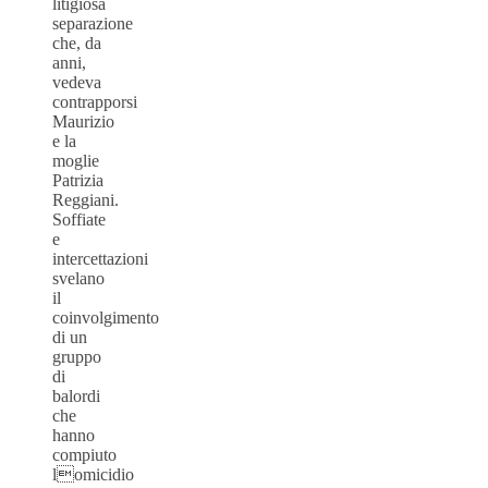
litigiosa
separazione
che, da
anni,
vedeva
contrapporsi
Maurizio
e la
moglie
Patrizia
Reggiani.
Soffiate
e
intercettazioni
svelano
il
coinvolgimento
di un
gruppo
di
balordi
che
hanno
compiuto
lomicidio