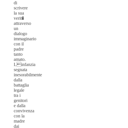
di
scrivere
la sua
verit�
attraverso
un
dialogo
immaginario
con il
padre
tanto
amato.
Linfanzia
segnata
inesorabilmente
dalla
battaglia
legale
tra i
genitori
e dalla
convivenza
con la
madre
dai