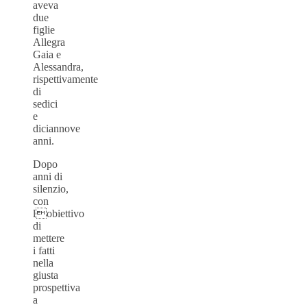
aveva
due
figlie
Allegra
Gaia e
Alessandra,
rispettivamente
di
sedici
e
diciannove
anni.
Dopo
anni di
silenzio,
con
lobiettivo
di
mettere
i fatti
nella
giusta
prospettiva
a