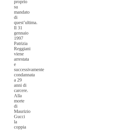
proprio
su
mandato
di
quest’ultima.
Il 31
gennaio
1997
Patrizia
Reggiani
viene
arrestata
e
successivamente
condannata
a 29
anni di
carcere.
Alla
morte
di
Maurizio
Gucci
la
coppia