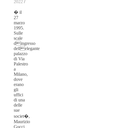
2022
/
� il
27
marzo
1995.
Sulle
scale
dingresso
dellelegante
palazzo
di Via
Palestro
a
Milano,
dove
erano
gli
uffici
di una
delle
sue
societ�,
Maurizio
Gucci