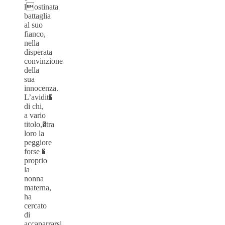
lostinata
battaglia
al suo
fianco,
nella
disperata
convinzione
della
sua
innocenza.
L’avidit�
di chi,
a vario
titolo,�tra
loro la
peggiore
forse �
proprio
la
nonna
materna,
ha
cercato
di
accaparrarsi