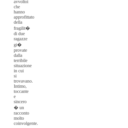
avvoltoi
che
hanno
approfittato
della
fragilit�
di due
ragazze
gi�
provate
dalla
terribile
situazione
in cui
si
trovavano.
Intimo,
toccante
e
sincero
� un
racconto
molto
coinvolgente.