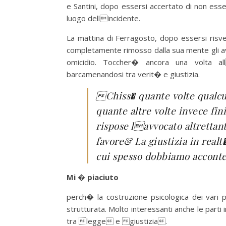
e Santini, dopo essersi accertato di non ess
luogo dellincidente.
La mattina di Ferragosto, dopo essersi risve
completamente rimosso dalla sua mente gli avven
omicidio. Toccher� ancora una volta all
barcamenandosi tra verit� e giustizia.
Chiss� quante volte qualcuno
quante altre volte invece fi
rispose lavvocato altrettant
favore& La giustizia in realt�
cui spesso dobbiamo accont
Mi � piaciuto
perch� la costruzione psicologica dei vari 
strutturata. Molto interessanti anche le parti
tra legge e giustizia.