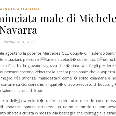
ARRATIVA ITALIANA
minciata male di Michel
Navarra
Dicembre 11, 2022
orale agostano la potente Mercedes GLE Coup� di Federico Santin
 le situazioni, percorre lAurelia a velocit� sostenuta. Luomo 
etta Claudia, la giovane ragazza che � riuscita a fargli perdere 
suoi pensieri corrono veloci tra la serata passionale che lo aspetta
e, o meglio la stronza maledetta come � solito chiamarla e n
tare su Gordiani che, in qualit� di suo avvocato di fiducia, g
a spinosa accusa di frode.
ione o dellalta velocit�, o forse per tutte e tre le cose mes
lli impazziti Santini intravede un uomo in bicicletta non ries
 sbalza il ciclista in mezzo alla boscaglia che costeggia la stra