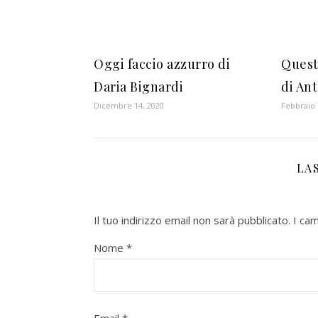
Oggi faccio azzurro di
Quest
Daria Bignardi
di An
Dicembre 14, 2020
Febbraio 
LA
Il tuo indirizzo email non sarà pubblicato.
I ca
Nome
*