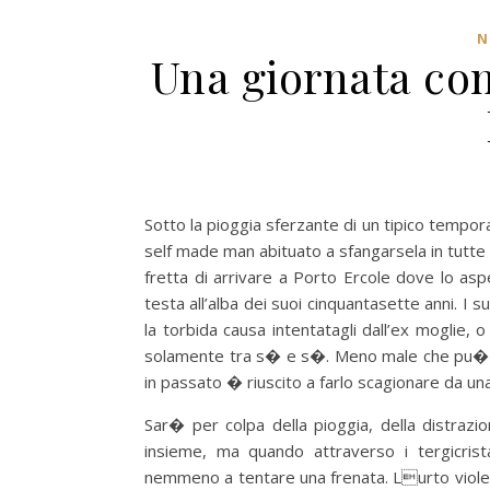
N
Una giornata co
Sotto la pioggia sferzante di un tipico temp
self made man abituato a sfangarsela in tutte
fretta di arrivare a Porto Ercole dove lo asp
testa all’alba dei suoi cinquantasette anni. I 
la torbida causa intentatagli dall’ex mogli
solamente tra s� e s�. Meno male che pu� con
in passato � riuscito a farlo scagionare da un
Sar� per colpa della pioggia, della distraz
insieme, ma quando attraverso i tergicrista
nemmeno a tentare una frenata. Lurto violento