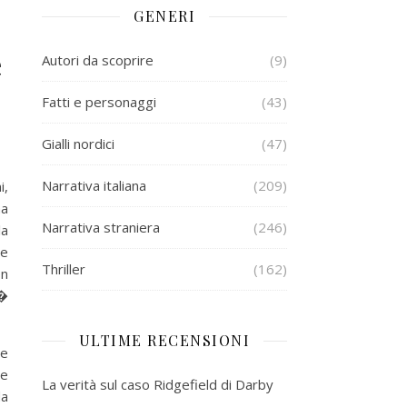
GENERI
e
Autori da scoprire
(9)
Fatti e personaggi
(43)
Gialli nordici
(47)
Narrativa italiana
(209)
i,
ha
Narrativa straniera
(246)
la
 e
Thriller
(162)
on
i�
ULTIME RECENSIONI
se
ce
La verità sul caso Ridgefield di Darby
da