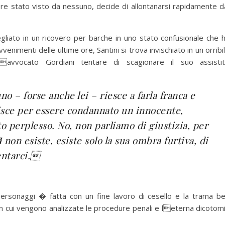
ere stato visto da nessuno, decide di allontanarsi rapidamente d
gliato in un ricovero per barche in uno stato confusionale che 
imenti delle ultime ore, Santini si trova invischiato in un orribi
avvocato Gordiani tentare di scagionare il suo assisti
 – forse anche lei – riesce a farla franca e
nisce per essere condannato un innocente,
o perplesso. No, non parliamo di giustizia, per
 non esiste, esiste solo la sua ombra furtiva, di
entarci.
personaggi � fatta con un fine lavoro di cesello e la trama b
 in cui vengono analizzate le procedure penali e leterna dicotom