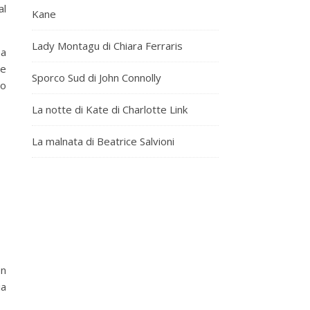
al
Kane
Lady Montagu di Chiara Ferraris
ha
le
Sporco Sud di John Connolly
to
La notte di Kate di Charlotte Link
La malnata di Beatrice Salvioni
en
ia