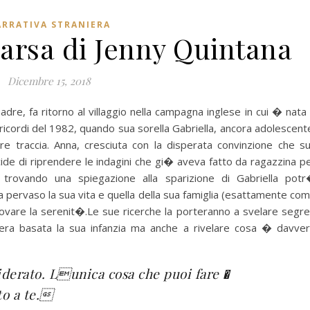
RRATIVA STRANIERA
parsa di Jenny Quintana
Dicembre 15, 2018
re, fa ritorno al villaggio nella campagna inglese in cui � nata
 ricordi del 1982, quando sua sorella Gabriella, ancora adolescent
 traccia. Anna, cresciuta con la disperata convinzione che s
cide di riprendere le indagini che gi� aveva fatto da ragazzina p
 trovando una spiegazione alla sparizione di Gabriella pot
a pervaso la sua vita e quella della sua famiglia (esattamente co
 trovare la serenit�.Le sue ricerche la porteranno a svelare segre
i era basata la sua infanzia ma anche a rivelare cosa � davve
iderato. Lunica cosa che puoi fare �
to a te.