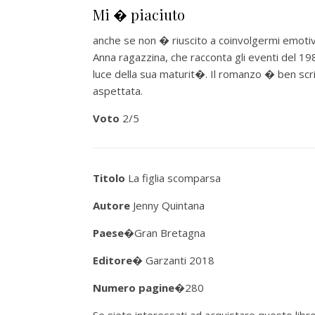
Mi � piaciuto
anche se non � riuscito a coinvolgermi emotiva
Anna ragazzina, che racconta gli eventi del 198
luce della sua maturit�. Il romanzo � ben sc
aspettata.
Voto
2/5
Titolo
La figlia scomparsa
Autore
Jenny Quintana
Paese
�Gran Bretagna
Editore�
Garzanti 2018
Numero pagine
�280