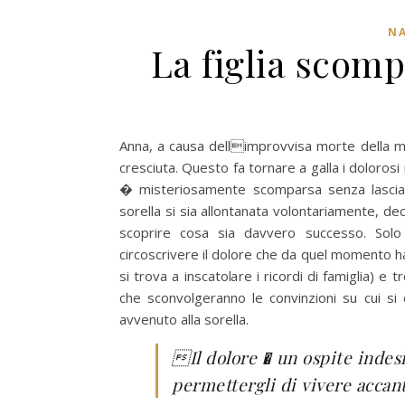
NA
La figlia scom
Anna, a causa dellimprovvisa morte della mad
cresciuta. Questo fa tornare a galla i dolorosi
� misteriosamente scomparsa senza lasciare
sorella si sia allontanata volontariamente, de
scoprire cosa sia davvero successo.
Solo
circoscrivere il dolore che da quel momento h
si trova a inscatolare i ricordi di famiglia) e
che sconvolgeranno le convinzioni su cui s
avvenuto alla sorella.
Il dolore � un ospite indes
permettergli di vivere accan