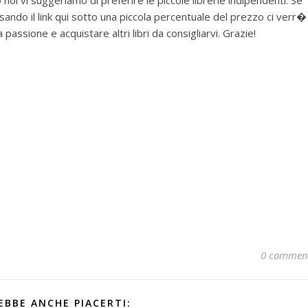
noi vi suggeriamo di preferire le piccole librerie indipendenti. Se
ando il link qui sotto una piccola percentuale del prezzo ci verr�
assione e acquistare altri libri da consigliarvi. Grazie!
0 commen
EBBE ANCHE PIACERTI: