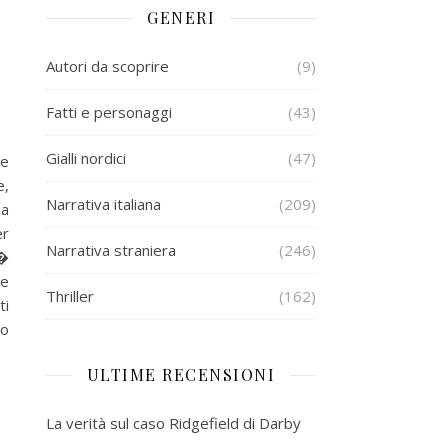
GENERI
Autori da scoprire
(9)
Fatti e personaggi
(43)
Gialli nordici
(47)
 e
e,
Narrativa italiana
(209)
ua
er
Narrativa straniera
(246)
r�
me
Thriller
(162)
ti
ro
ULTIME RECENSIONI
La verità sul caso Ridgefield di Darby