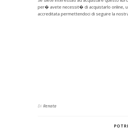
Se siete interessati ad acquistare questo libro 
per� avete necessit� di acquistarlo online, us
accreditata permettendoci di seguire la nostra p
Di
Renata
POTR