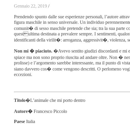
Gennaio 22, 2019
/
Prendendo spunto dalle sue esperienze personali, l’autore attrave
figura maschile in senso universale. Un individuo perennemente
comunit� di sesso maschile pretende che sia; tra la sua parte co
questultima destinata a prevalere sempre. I sentimenti, qualora
identificanti della virilit�: arroganza, aggressivit�, violenza, s
Non mi � piaciuto.
�Avevo sentito giudizi discordanti e mi er
spiace ma non sono proprio riuscita ad andare oltre. Non � ne
prolisse) e l’argomento sarebbe interessante, ma il punto di vist
siano davvero cos� come vengono descritti. O perlomeno voglio 
eccezioni.
Titolo
�L’animale che mi porto dentro
Autore�
Francesco Piccolo
Paese
Italia