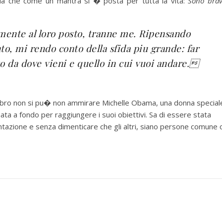
da che come un mantra si � posta per tutta la vita:
Sono bra
mente al loro posto, tranne me. Ripensando
to, mi rendo conto della sfida piu grande: far
to da dove vieni e quello in cui vuoi andare.
 libro non si pu� non ammirare Michelle Obama, una donna special
ata a fondo per raggiungere i suoi obiettivi. Sa di essere stata
entazione e senza dimenticare che gli altri, siano persone comune 