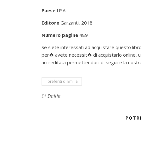
Paese
USA
Editore
Garzanti,
2018
Numero pagine
489
Se siete interessati ad acquistare questo libro 
per� avete necessit� di acquistarlo online, us
accreditata permettendoci di seguire la nostra p
I preferiti di Emilia
Di
Emilia
POTR