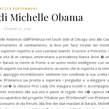
ATTI E PERSONAGGI
di Michelle Obama
Gennaio 21, 2019
e Robinson dallinfanzia nel South Side di Chicago sino alla Ca
le strumento di cambiamento, la leva per farsi strada nel mon
periori rispetto ai suoi coetanei bianchi. Si iscrive a Princeton, 
la vita di un campus universitario a prevalenza bianca dove � u
n Barack la mette di fronte a un uomo molto intelligente con u
lti aspetti ma mai prevaricatore; un uomo che la rispetta e la sti
uo appoggio incondizionato sebbene non condivida la sua scelta 
he lAmerica sia pronta a superare i pregiudizi e a eleggere 
on sar� la classica First Lady che inaugura scuole o accompagna 
ente estraneo alla sua vita e pieno di regole che n� capisce 
 occupandosi del progetto Salute per lInfanzia con linten
consumo di cibi freschi. Alla fine dei due mandati di Barack, Michel