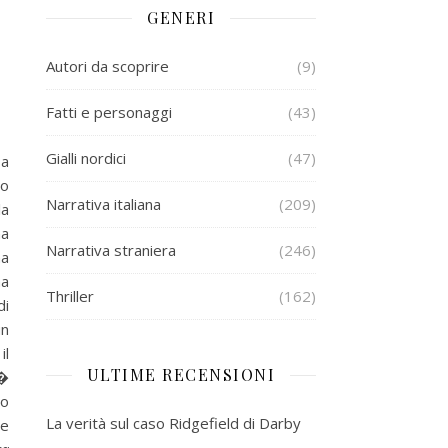
GENERI
Autori da scoprire
(9)
Fatti e personaggi
(43)
Gialli nordici
(47)
sa
do
Narrativa italiana
(209)
la
na
Narrativa straniera
(246)
na
ma
Thriller
(162)
di
un
il
ULTIME RECENSIONI
n�
to
La verità sul caso Ridgefield di Darby
le