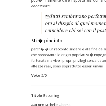
potr� finalmente dare risposta alla doman
abbastanza?

Tutti sembravano perfetta
ora al disagio di quel momen
coincidere chi sei con il pos
Mi � piaciuto
perch� � un racconto sincero e alla fine del
che nonostante le origini popolari si � impegn
fortunata ma vive i propri privilegi senza ost
altezze reali, sono soprattutto esseri umani.
Voto
5/5
Titolo
Becoming
Autore
Michelle Obama