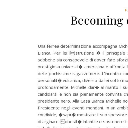
F
Becoming 
Una ferrea determinazione accompagna Michell
Bianca. Per lei listruzione � il principa
sebbene sia consapevole di dover fare sforzi su
prestigiosa universit� americana e affronta 
delle pochissime ragazze nere. L’incontro co
personalit� vulcanica, diverso da lei sotto mo
profondamente.
Michelle dar� al marito il s
candidarsi e non sia pienamente convinta c
presidente nero. Alla Casa Bianca Michelle n
Presidente negli eventi mondani. In un ambi
condivide, �sapr� mostrare il suo spessore
di arginare lobesit� infantile e sostenere il 