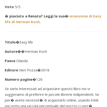
Voto
5
/5
� piaciuto a Renata? Leggi la sua�
recensione di Easy
life di Herman Koch
.
Titolo
�Easy life
Autore�
�Herman Koch
Paese
Olanda
Editore
Neri Pozza
�
2018
Numero pagine
�126
Se siete interessati ad acquistare questo libro noi vi
suggeriamo di preferire le piccole librerie indipendenti. Se
per� avete necessit� di acquistarlo online, usando il link
qui sotto una piccola percentuale del prezzo ci verr�