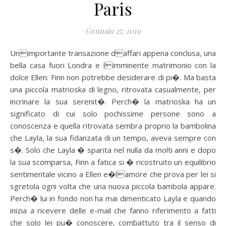
Paris
Gennaio 27, 2019
Unimportante transazione daffari appena conclusa, una
bella casa fuori Londra e limminente matrimonio con la
dolce Ellen: Finn non potrebbe desiderare di pi�. Ma basta
una piccola matrioska di legno, ritrovata casualmente, per
incrinare la sua serenit�. Perch� la matrioska ha un
significato di cui solo pochissime persone sono a
conoscenza e quella ritrovata sembra proprio la bambolina
che Layla, la sua fidanzata di un tempo, aveva sempre con
s�. Solo che Layla � sparita nel nulla da molti anni e dopo
la sua scomparsa, Finn a fatica si � ricostruito un equilibrio
sentimentale vicino a Ellen e�lamore che prova per lei si
sgretola ogni volta che una nuova piccola bambola appare.
Perch� lui in fondo non ha mai dimenticato Layla e quando
inizia a ricevere delle e-mail che fanno riferimento a fatti
che solo lei pu� conoscere, combattuto tra il senso di