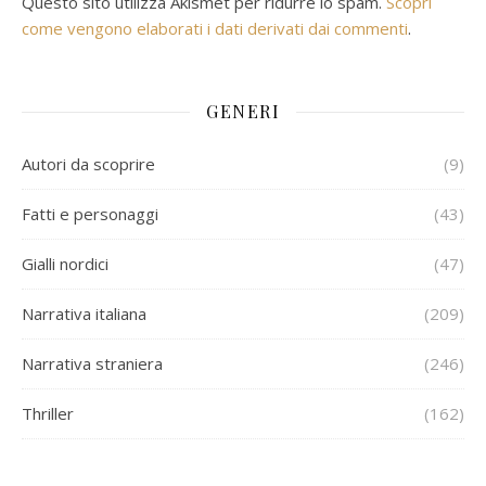
Questo sito utilizza Akismet per ridurre lo spam.
Scopri
come vengono elaborati i dati derivati dai commenti
.
GENERI
Autori da scoprire
(9)
Fatti e personaggi
(43)
Gialli nordici
(47)
Narrativa italiana
(209)
Narrativa straniera
(246)
Thriller
(162)