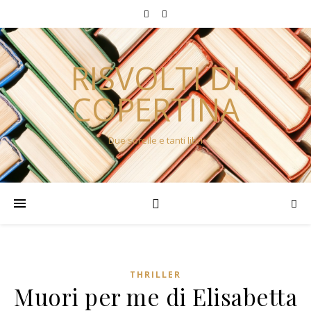
RISVOLTI DI
COPERTINA
Due sorelle e tanti libri
THRILLER
Muori per me di Elisabetta