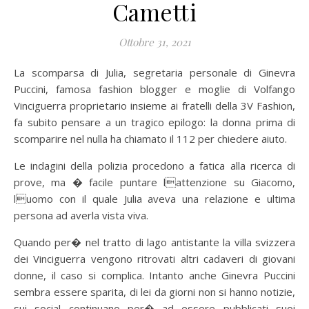
Cametti
Ottobre 31, 2021
La scomparsa di Julia, segretaria personale di Ginevra
Puccini, famosa fashion blogger e moglie di Volfango
Vinciguerra proprietario insieme ai fratelli della 3V Fashion,
fa subito pensare a un tragico epilogo: la donna prima di
scomparire nel nulla ha chiamato il 112 per chiedere aiuto.
Le indagini della polizia procedono a fatica alla ricerca di
prove, ma � facile puntare lattenzione su Giacomo,
luomo con il quale Julia aveva una relazione e ultima
persona ad averla vista viva.
Quando per� nel tratto di lago antistante la villa svizzera
dei Vinciguerra vengono ritrovati altri cadaveri di giovani
donne, il caso si complica. Intanto anche Ginevra Puccini
sembra essere sparita, di lei da giorni non si hanno notizie,
sui social continuano per� ad essere pubblicati suoi