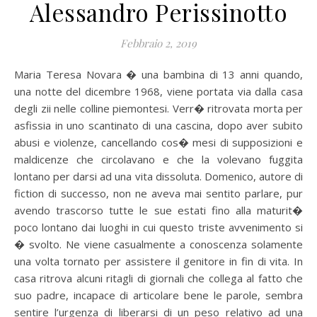
Alessandro Perissinotto
Febbraio 2, 2019
Maria Teresa Novara � una bambina di 13 anni quando,
una notte del dicembre 1968, viene portata via dalla casa
degli zii nelle colline piemontesi. Verr� ritrovata morta per
asfissia in uno scantinato di una cascina, dopo aver subito
abusi e violenze, cancellando cos� mesi di supposizioni e
maldicenze che circolavano e che la volevano fuggita
lontano per darsi ad una vita dissoluta. Domenico, autore di
fiction di successo, non ne aveva mai sentito parlare, pur
avendo trascorso tutte le sue estati fino alla maturit�
poco lontano dai luoghi in cui questo triste avvenimento si
� svolto. Ne viene casualmente a conoscenza solamente
una volta tornato per assistere il genitore in fin di vita. In
casa ritrova alcuni ritagli di giornali che collega al fatto che
suo padre, incapace di articolare bene le parole, sembra
sentire l’urgenza di liberarsi di un peso relativo ad una