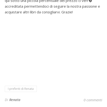
qui sotto una piccola percentuale del prezzo ci verr�
accreditata permettendoci di seguire la nostra passione e
acquistare altri libri da consigliarvi. Grazie!
I preferiti di Renata
Di
Renata
0 commenti