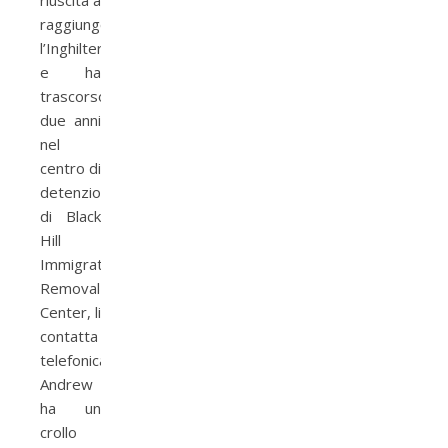
riuscita a
raggiungere
l’Inghilterra
e ha
trascorso
due anni
nel
centro di
detenzione
di Black
Hill
Immigration
Removal
Center, li
contatta
telefonicamente
Andrew
ha un
crollo