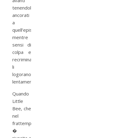
avanti
tenendoli
ancorati
a
quell’episodio
mentre
sensi di
colpa e
recriminazioni
li
logorano
lentamente.
Quando
Little
Bee, che
nel
frattempo
�