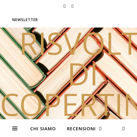
NEWSLETTER
RISVOLT
DI
COPERTI
Due sorelle e tanti libri
CHI SIAMO
RECENSIONI