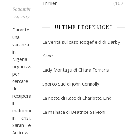
Thriller
(162)
Settembre
12, 2019
ULTIME RECENSIONI
Durante
una
La verità sul caso Ridgefield di Darby
vacanza
in
Kane
Nigeria,
organizzata
Lady Montagu di Chiara Ferraris
per
cercare
Sporco Sud di John Connolly
di
recuperare
La notte di Kate di Charlotte Link
il
matrimonio
La malnata di Beatrice Salvioni
in crisi,
Sarah e
Andrew