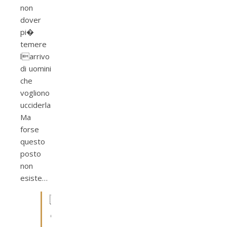
non
dover
pi�
temere
larrivo
di uomini
che
vogliono
ucciderla.
Ma
forse
questo
posto
non
esiste…

C