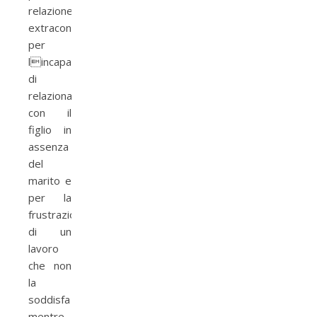
relazione
extraconiugale,
per
lincapacit�
di
relazionarsi
con il
figlio in
assenza
del
marito e
per la
frustrazione
di un
lavoro
che non
la
soddisfa
mentre