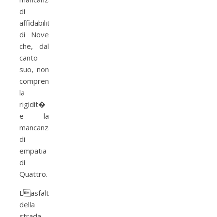
di
affidabilit�
di Nove
che, dal
canto
suo, non
comprende
la
rigidit�
e la
mancanza
di
empatia
di
Quattro.
Lasfaltatura
della
strada