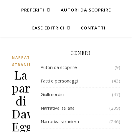
PREFERITI
AUTORI DA SCOPRIRE
CASE EDITRICI
CONTATTI
GENERI
NARRATIVA
STRANIERA
Autori da scoprire
(9)
La
Fatti e personaggi
(43)
parata
Gialli nordici
(47)
di
Narrativa italiana
(209)
Dave
Narrativa straniera
(246)
Eggers