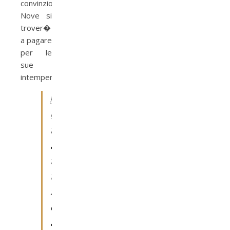
convinzioni,
Nove si
trover�
a pagare
per le
sue
intemperanze.

Q
u
a
t
t
r
o
a