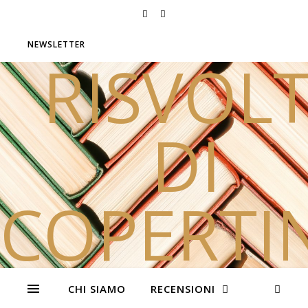
NEWSLETTER
RISVOLT
DI
COPERTI
Due sorelle e tanti libri
CHI SIAMO
RECENSIONI