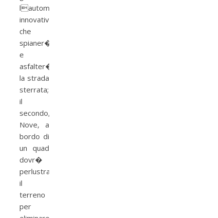
lautomezzo
innovativo
che
spianer�
e
asfalter�
la strada
sterrata;
il
secondo,
Nove, a
bordo di
un quad
dovr�
perlustrare
il
terreno
per