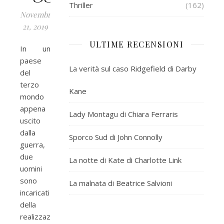
Thriller
(162)
Novembre
21, 2019
ULTIME RECENSIONI
In un
paese
La verità sul caso Ridgefield di Darby
del
terzo
Kane
mondo
appena
Lady Montagu di Chiara Ferraris
uscito
dalla
Sporco Sud di John Connolly
guerra,
due
La notte di Kate di Charlotte Link
uomini
sono
La malnata di Beatrice Salvioni
incaricati
della
realizzazione