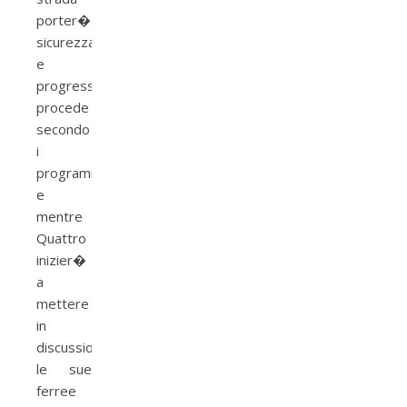
porter�
sicurezza
e
progresso
procede
secondo
i
programmi
e
mentre
Quattro
inizier�
a
mettere
in
discussione
le sue
ferree