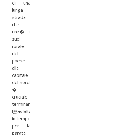
di una
lunga
strada
che
unir� il
sud
rurale
del
paese
alla
capitale
del nord.
�
cruciale
terminare
lasfaltatura
in tempo
per la
parata