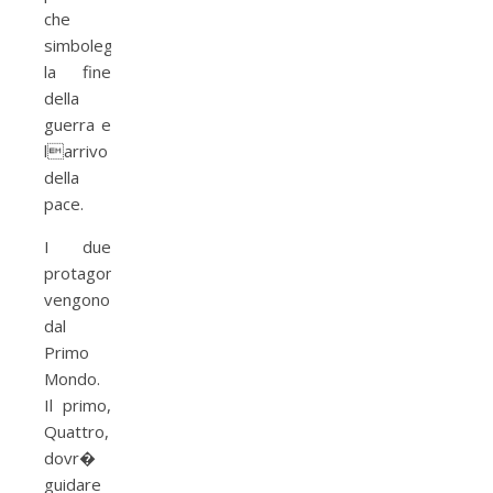
che
simbolegger�
la fine
della
guerra e
larrivo
della
pace.
I due
protagonisti
vengono
dal
Primo
Mondo.
Il primo,
Quattro,
dovr�
guidare