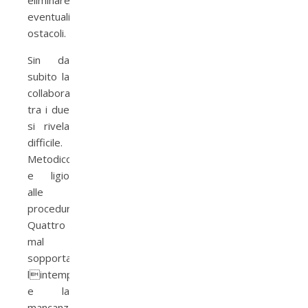
eliminare
eventuali
ostacoli.
Sin da
subito la
collaborazione
tra i due
si rivela
difficile.
Metodico
e ligio
alle
procedure,
Quattro
mal
sopporta
lintemperanza
e la
mancanza