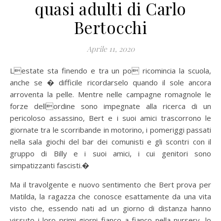
quasi adulti di Carlo
Bertocchi
Aprile 11, 2020
Lestate sta finendo e tra un po ricomincia la scuola,
anche se � difficile ricordarselo quando il sole ancora
arroventa la pelle. Mentre nelle campagne romagnole le
forze dellordine sono impegnate alla ricerca di un
pericoloso assassino, Bert e i suoi amici trascorrono le
giornate tra le scorribande in motorino, i pomeriggi passati
nella sala giochi del bar dei comunisti e gli scontri con il
gruppo di Billy e i suoi amici, i cui genitori sono
simpatizzanti fascisti.�
Ma il travolgente e nuovo sentimento che Bert prova per
Matilda, la ragazza che conosce esattamente da una vita
visto che, essendo nati ad un giorno di distanza hanno
vissuto i loro primi giorni fianco a fianco nella nursery, lo