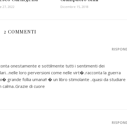
 27, 2022
Dicembre 15, 2018
2 COMMENTI
RISPON
acconta onestamente e sottilmente tutti i sentimenti dei
icolari…nelle loro perversioni come nelle virt�..racconta la guerra
i� grande follia umana!! � un libro stimolante ..quasi da studiare
 calma..Grazie di cuore
RISPON