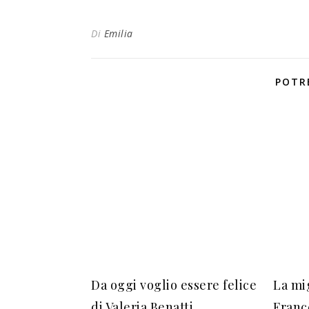
Di
Emilia
POTR
Da oggi voglio essere felice
La mi
di Valeria Benatti
Franc