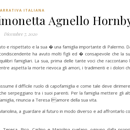
ARRATIVA ITALIANA
Simonetta Agnello Hornb
Dicembre 7, 2020
to e rispettato e la sua � una famiglia importante di Palermo. D
condiscendente ha avuto molti figli ed � consapevole che la s
ilibri famigliari. La sua, prima delle tante voci che raccontano 
tre aspetta la morte rievoca gli amori, i tradimenti e i dolori c
assume il difficile ruolo di capofamiglia e come tale deve dirimere
e serpeggiano tra i suoi parenti. Per la famiglia mettere gli alt
famiglia, rinuncia a Teresa lamore della sua vita.
e Mariolina, a guardare al futuro in modo diverso e ad affrontarlo c
a, Teresa, Rico, Carlino e Mariolina svelano, ognuno dalla propr