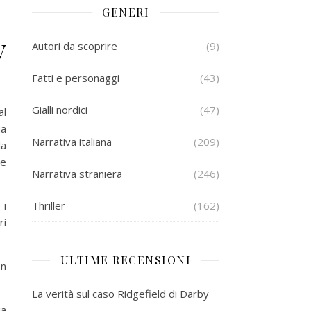
GENERI
y
Autori da scoprire
(9)
Fatti e personaggi
(43)
Gialli nordici
(47)
al
ua
Narrativa italiana
(209)
la
he
Narrativa straniera
(246)
 i
Thriller
(162)
ri
ULTIME RECENSIONI
on
La verità sul caso Ridgefield di Darby
ia