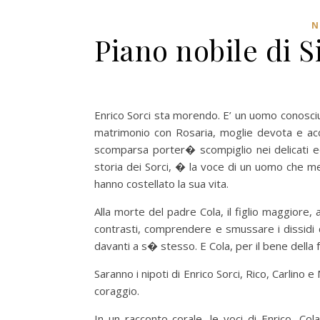
N
Piano nobile di 
Enrico Sorci sta morendo. E’ un uomo conosciu
matrimonio con Rosaria, moglie devota e ac
scomparsa porter� scompiglio nei delicati equ
storia dei Sorci, � la voce di un uomo che men
hanno costellato la sua vita.
Alla morte del padre Cola, il figlio maggiore, 
contrasti, comprendere e smussare i dissidi ch
davanti a s� stesso. E Cola, per il bene della 
Saranno i nipoti di Enrico Sorci, Rico, Carlino 
coraggio.
In un racconto corale, le voci di Enrico, Col