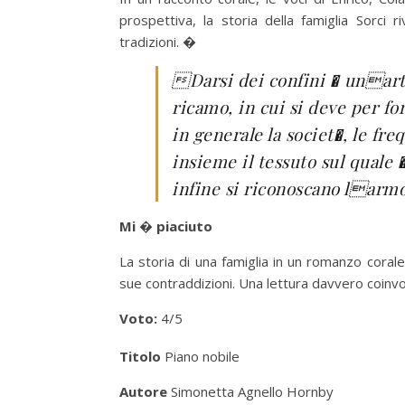
prospettiva, la storia della famiglia Sorci r
tradizioni. �
Darsi dei confini � unart
ricamo, in cui si deve per fo
in generale la societ�, le fre
insieme il tessuto sul quale
infine si riconoscano larmo
Mi � piaciuto
La storia di una famiglia in un romanzo corale
sue contraddizioni. Una lettura davvero coinv
Voto:
4/5
Titolo
Piano nobile
Autore
Simonetta Agnello Hornby