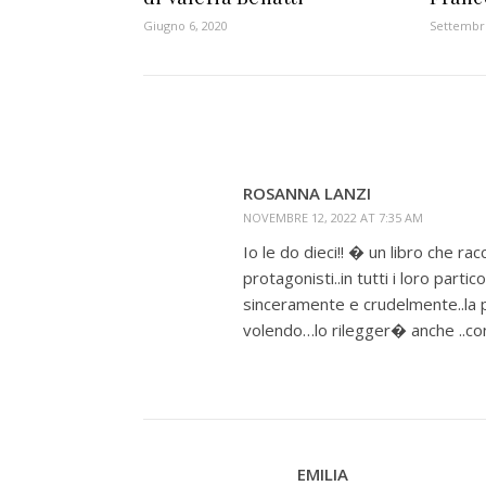
Giugno 6, 2020
Settembre
ROSANNA LANZI
NOVEMBRE 12, 2022 AT 7:35 AM
Io le do dieci!! � un libro che r
protagonisti..in tutti i loro part
sinceramente e crudelmente..la p
volendo…lo rilegger� anche ..con
EMILIA