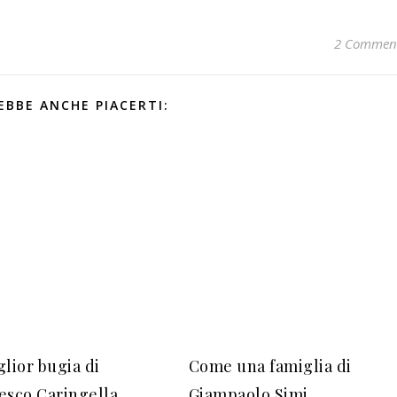
2 Commen
EBBE ANCHE PIACERTI:
glior bugia di
Come una famiglia di
esco Caringella
Giampaolo Simi