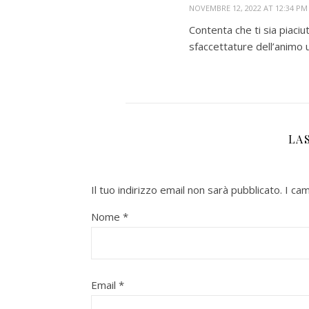
NOVEMBRE 12, 2022 AT 12:34 PM
Contenta che ti sia piaci
sfaccettature dell’animo u
LA
Il tuo indirizzo email non sarà pubblicato.
I ca
Nome
*
Email
*