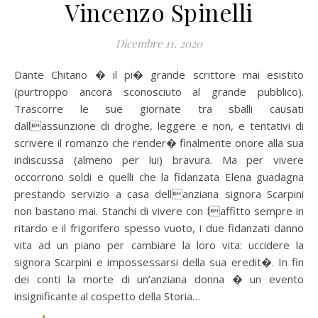
Vincenzo Spinelli
Dicembre 11, 2020
Dante Chitano � il pi� grande scrittore mai esistito
(purtroppo ancora sconosciuto al grande pubblico).
Trascorre le sue giornate tra sballi causati
dallassunzione di droghe, leggere e non, e tentativi di
scrivere il romanzo che render� finalmente onore alla sua
indiscussa (almeno per lui) bravura. Ma per vivere
occorrono soldi e quelli che la fidanzata Elena guadagna
prestando servizio a casa dellanziana signora Scarpini
non bastano mai. Stanchi di vivere con laffitto sempre in
ritardo e il frigorifero spesso vuoto, i due fidanzati danno
vita ad un piano per cambiare la loro vita: uccidere la
signora Scarpini e impossessarsi della sua eredit�. In fin
dei conti la morte di un’anziana donna � un evento
insignificante al cospetto della Storia…