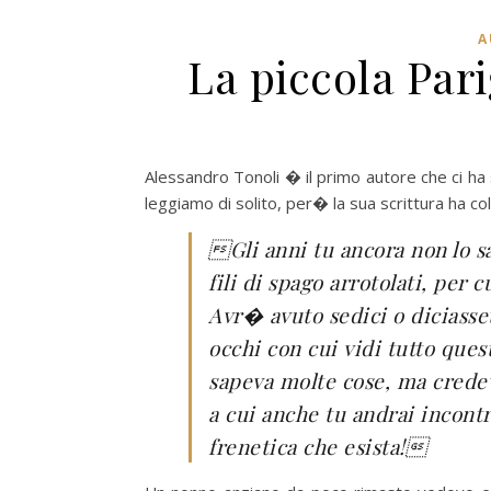
A
La piccola Pari
Alessandro Tonoli � il primo autore che ci ha
leggiamo di solito, per� la sua scrittura ha co
Gli anni tu ancora non lo s
fili di spago arrotolati, per c
Avr� avuto sedici o diciasset
occhi con cui vidi tutto ques
sapeva molte cose, ma credev
a cui anche tu andrai incon
frenetica che esista!