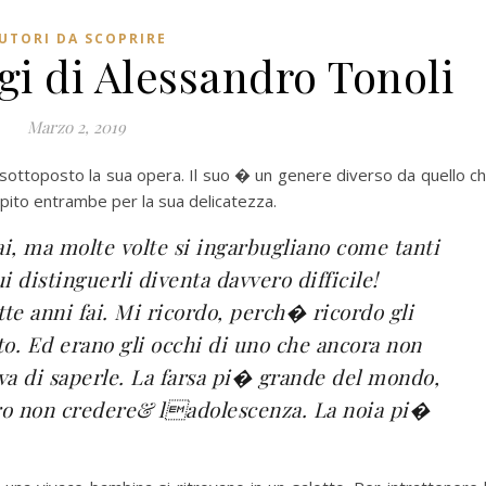
UTORI DA SCOPRIRE
gi di Alessandro Tonoli
Marzo 2, 2019
 sottoposto la sua opera. Il suo � un genere diverso da quello c
lpito entrambe per la sua delicatezza.
ai, ma molte volte si ingarbugliano come tanti
ui distinguerli diventa davvero difficile!
te anni fai. Mi ricordo, perch� ricordo gli
to. Ed erano gli occhi di uno che ancora non
a di saperle. La farsa pi� grande del mondo,
tro non credere& ladolescenza. La noia pi�