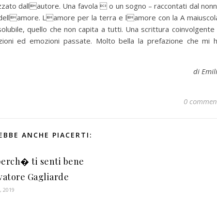
lizzato dallautore. Una favola  o un sogno – raccontati dal non
e dellamore. Lamore per la terra e lamore con la A maiuscol
lubile, quello che non capita a tutti. Una scrittura coinvolgente
ioni ed emozioni passate. Molto bella la prefazione che mi 
di Emil
0 commen
EBBE ANCHE PIACERTI:
perch� ti senti bene
lvatore Gagliarde
, 2019