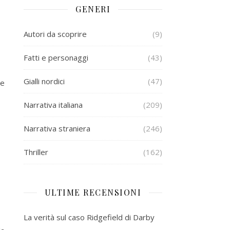
GENERI
Autori da scoprire
(9)
Fatti e personaggi
(43)
Gialli nordici
(47)
he
Narrativa italiana
(209)
Narrativa straniera
(246)
Thriller
(162)
ULTIME RECENSIONI
La verità sul caso Ridgefield di Darby