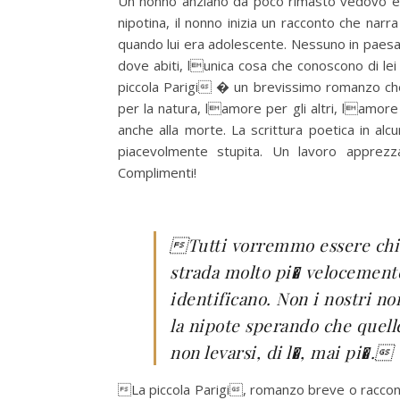
Un nonno anziano da poco rimasto vedovo e un
nipotina, il nonno inizia un racconto che na
quando lui era adolescente. Nessuno in paesa 
dove abiti, lunica cosa che conoscono di le
piccola Parigi � un brevissimo romanzo che
per la natura, lamore per gli altri, lamor
anche alla morte. La scrittura poetica in alc
piacevolmente stupita. Un lavoro apprez
Complimenti!
Tutti vorremmo essere chia
strada molto pi� velocemente,
identificano. Non i nostri n
la nipote sperando che quelle
non levarsi, di l�, mai pi�.
La piccola Parigi, romanzo breve o raccont