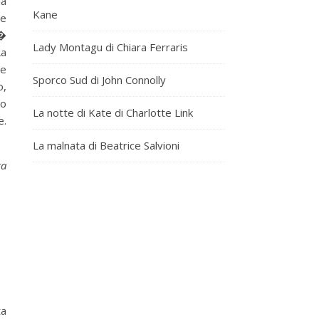
la
Kane
te
n�
Lady Montagu di Chiara Ferraris
La
re
Sporco Sud di John Connolly
o,
no
La notte di Kate di Charlotte Link
e.
La malnata di Beatrice Salvioni
ta
ta