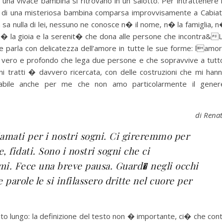
a vivace bambina si ritrovano in un salotto. Per intrattenere 
rra di una misteriosa bambina comparsa improvvisamente a Cabia
sa nulla di lei, nessuno ne conosce n� il nome, n� la famiglia, 
i � la gioia e la serenit� che dona alle persone che incontra&
 parla con delicatezza dell’amore in tutte le sue forme: lamo
e vero e profondo che lega due persone e che sopravvive a tutt
uni tratti � davvero ricercata, con delle costruzioni che mi han
zabile anche per me che non amo particolarmente il gener
di Rena
mati per i nostri sogni. Ci gireremmo per
 fidati. Sono i nostri sogni che ci
omi. Fece una breve pausa. Guard� negli occhi
 parole le si infilassero dritte nel cuore per
o lungo: la definizione del testo non � importante, ci� che con