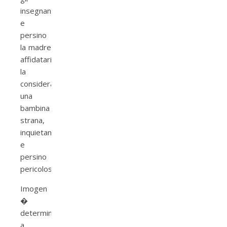
insegnanti
e
persino
la madre
affidataria
la
considerano
una
bambina
strana,
inquietante
e
persino
pericolosa.
Imogen
�
determinata
a