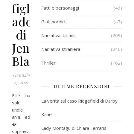
figlia
Fatti e personaggi
(43)
adottiva
Gialli nordici
(47)
di
Narrativa italiana
(209)
Jenny
Narrativa straniera
(246)
Blackhurst
Thriller
(162)
Gennaio
27, 2021
ULTIME RECENSIONI
Ellie ha
La verità sul caso Ridgefield di Darby
solo
undici
Kane
anni ed
�
Lady Montagu di Chiara Ferraris
sopravvissuta