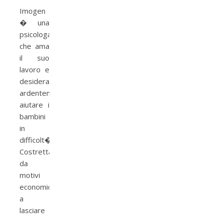
Imogen
� una
psicologa
che ama
il suo
lavoro e
desidera
ardentemente
aiutare i
bambini
in
difficolt�.
Costretta
da
motivi
economici
a
lasciare