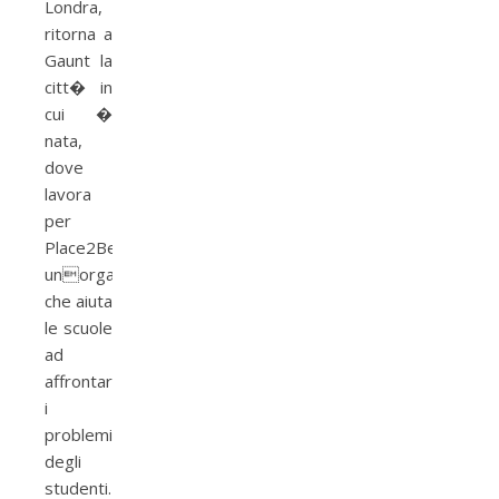
Londra,
ritorna a
Gaunt la
citt� in
cui �
nata,
dove
lavora
per
Place2Be
unorganizzazione
che aiuta
le scuole
ad
affrontare
i
problemi
degli
studenti.