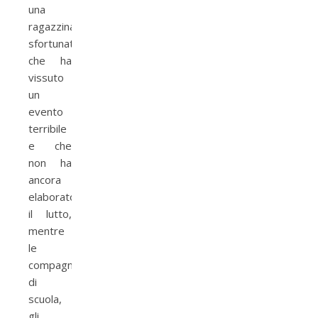
una
ragazzina
sfortunata
che ha
vissuto
un
evento
terribile
e che
non ha
ancora
elaborato
il lutto,
mentre
le
compagne
di
scuola,
gli