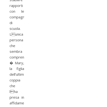
rapporti
con le
compagne
di
scuola.
Lunica
persona
che
sembra
comprenderla
� Mary,
la figlia
dell’ultima
coppia
che
lha
presa in
affidamento.