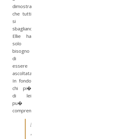
dimostrare
che tutti
si
sbagliano.
Ellie ha
solo
bisogno
di
essere
ascoltata.
In fondo
chi pi�
di lei
pu�
comprenderla?

S