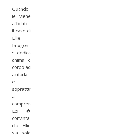
Quando
le viene
affidato
il caso di
Ellie,
Imogen
si dedica
anima e
corpo ad
aiutarla
e
soprattutto
a
comprenderla.
Lei �
convinta
che Ellie
sia solo