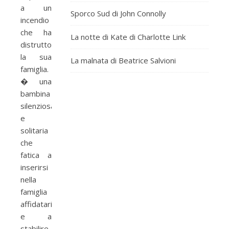
a un
Sporco Sud di John Connolly
incendio
che ha
La notte di Kate di Charlotte Link
distrutto
la sua
La malnata di Beatrice Salvioni
famiglia.
� una
bambina
silenziosa
e
solitaria
che
fatica a
inserirsi
nella
famiglia
affidataria
e a
stabilire