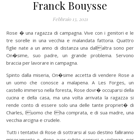
Franck Bouysse
Febbraio 13, 2021
Rose � una ragazza di campagna. Vive con i genitori e le
tre sorelle in una vecchia e malandata fattoria. Quattro
figlie nate a un anno di distanza una dallaltra sono per
On�sime, suo padre, un grande problema. Servono
braccia per lavorare in campagna.
Spinto dalla miseria, On�sime accetta di vendere Rose a
un uomo che conosce a malapena. A Les Forges, un
castello immerso nella foresta, Rose dovr� occuparsi della
cucina e della casa, ma una volta arrivata la ragazza si
rende conto di essere solo una delle tante propriet� di
Charles, luomo che lha comprata, e di sua madre, una
vecchia arcigna e crudele.
Tutti i tentativi di Rose di sottrarsi al suo destino falliranno
miseramente e, dopo aver subito soprusi e violenze, per