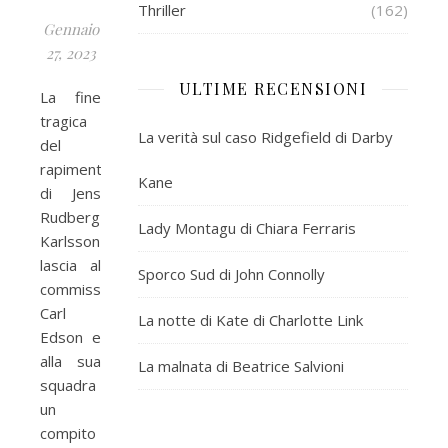
Thriller
(162)
Gennaio
27, 2023
ULTIME RECENSIONI
La fine
tragica
La verità sul caso Ridgefield di Darby
del
rapimento
Kane
di Jens
Rudberg
Lady Montagu di Chiara Ferraris
Karlsson
lascia al
Sporco Sud di John Connolly
commissario
Carl
La notte di Kate di Charlotte Link
Edson e
alla sua
La malnata di Beatrice Salvioni
squadra
un
compito