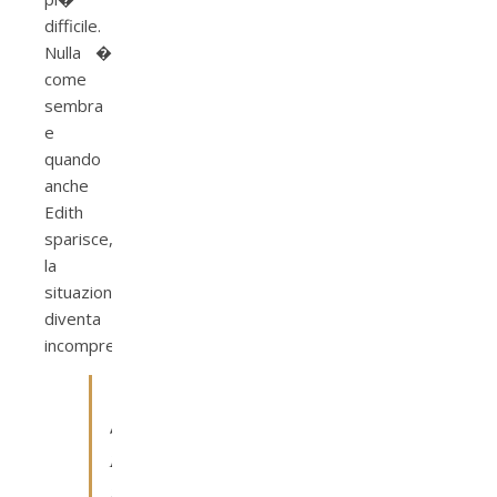
difficile.
Nulla �
come
sembra
e
quando
anche
Edith
sparisce,
la
situazione
diventa
incomprensibile.
“
S
i
r