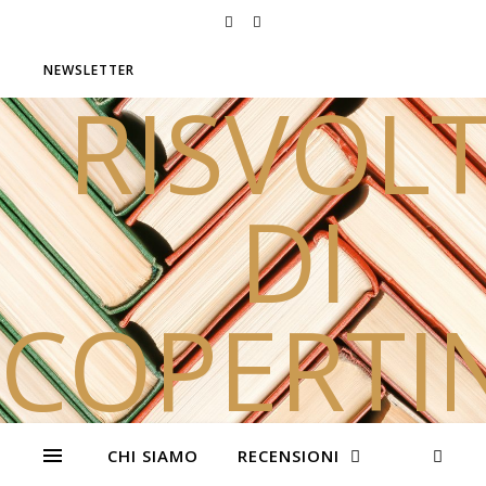
NEWSLETTER
RISVOLT
DI
COPERTI
Due sorelle e tanti libri
CHI SIAMO
RECENSIONI