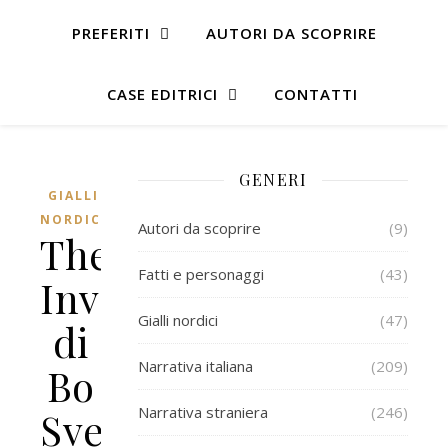
PREFERITI
AUTORI DA SCOPRIRE
CASE EDITRICI
CONTATTI
GENERI
GIALLI
NORDICI
Autori da scoprire
(9)
The
Fatti e personaggi
(43)
Invisible
Gialli nordici
(47)
di
Narrativa italiana
(209)
Bo
Narrativa straniera
(246)
Svernstrom