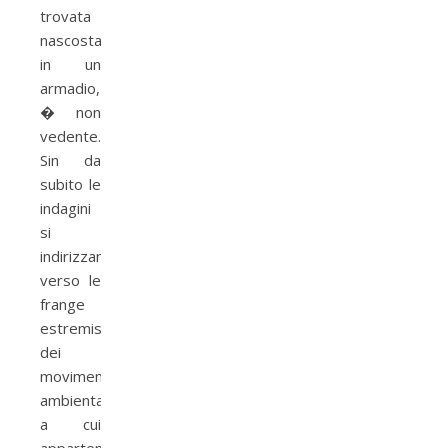
trovata
nascosta
in un
armadio,
� non
vedente.
Sin da
subito le
indagini
si
indirizzano
verso le
frange
estremiste
dei
movimenti
ambientalisti
a cui