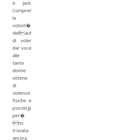
e Jack.
Comprendo
la
volont�
dellautrice
di voler
dar voce
alle
tante
donne
vittime
di
violenze
fisiche e
psicologiche,
per�
lho
trovata
ancora