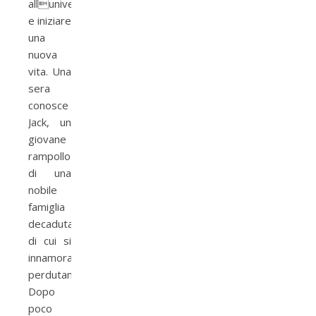
alluniversit�
e iniziare
una
nuova
vita. Una
sera
conosce
Jack, un
giovane
rampollo
di una
nobile
famiglia
decaduta,
di cui si
innamora
perdutamente.
Dopo
poco