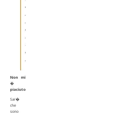
o
n
i
e
n
t
e
.
”
Non mi
�
piaciuto
Sar�
che
sono