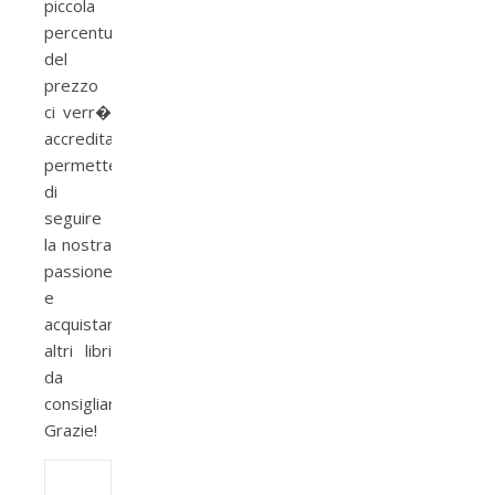
piccola
percentuale
del
prezzo
ci verr�
accreditata
permettendoci
di
seguire
la nostra
passione
e
acquistare
altri libri
da
consigliarvi.
Grazie!