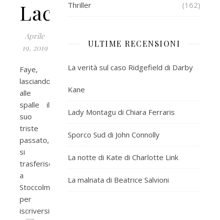
Lackberg
Thriller
(162)
Aprile
ULTIME RECENSIONI
19, 2019
La verità sul caso Ridgefield di Darby
Faye,
lasciandosi
Kane
alle
spalle il
Lady Montagu di Chiara Ferraris
suo
triste
Sporco Sud di John Connolly
passato,
si
La notte di Kate di Charlotte Link
trasferisce
a
La malnata di Beatrice Salvioni
Stoccolma
per
iscriversi