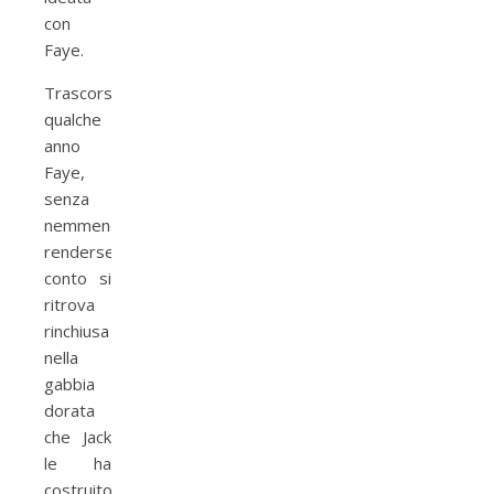
con
Faye.
Trascorso
qualche
anno
Faye,
senza
nemmeno
rendersene
conto si
ritrova
rinchiusa
nella
gabbia
dorata
che Jack
le ha
costruito