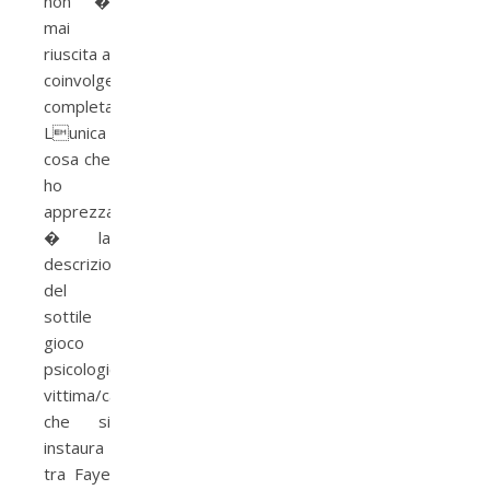
non �
mai
riuscita a
coinvolgermi
completamente.
Lunica
cosa che
ho
apprezzato
� la
descrizione
del
sottile
gioco
psicologico
vittima/carnefice
che si
instaura
tra Faye