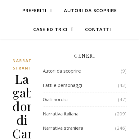
PREFERITI
AUTORI DA SCOPRIRE
CASE EDITRICI
CONTATTI
GENERI
NARRATIVA
STRANIERA
Autori da scoprire
(9)
La
Fatti e personaggi
(43)
gabbia
Gialli nordici
(47)
dorata
Narrativa italiana
(209)
di
Narrativa straniera
(246)
Camilla