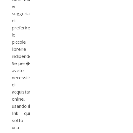
vi
suggeriamo
di
preferire
le
piccole
librerie
indipendenti.
Se per�
avete
necessit�
di
acquistarlo
online,
usando il
link qui
sotto
una