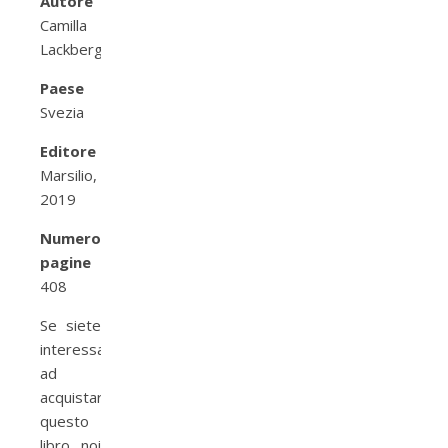
Autore
Camilla
Lackberg
Paese
Svezia
Editore
Marsilio,
2019
Numero
pagine
408
Se siete
interessati
ad
acquistare
questo
libro noi