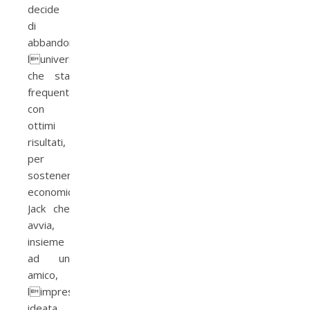
decide
di
abbandonare
luniversit�
che sta
frequentando
con
ottimi
risultati,
per
sostenere
economicamente
Jack che
avvia,
insieme
ad un
amico,
limpresa
ideata