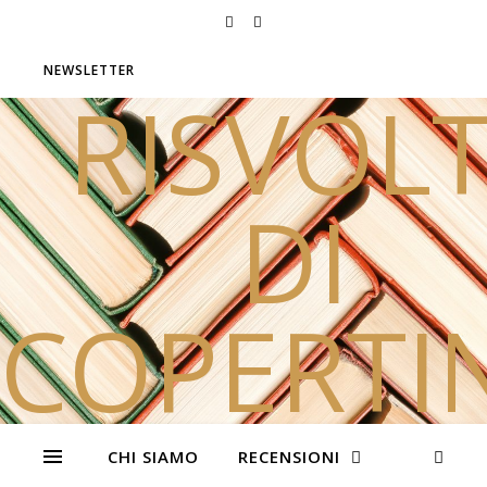
NEWSLETTER
RISVOLT
DI
COPERTI
Due sorelle e tanti libri
CHI SIAMO
RECENSIONI