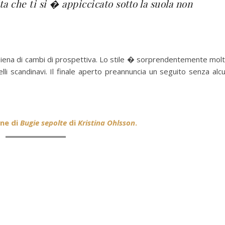
ta che ti si � appiccicato sotto la suola non
e piena di cambi di prospettiva. Lo stile � sorprendentemente mol
elli scandinavi. Il finale aperto preannuncia un seguito senza alc
ne di
Bugie sepolte
di
Kristina Ohlsson
.