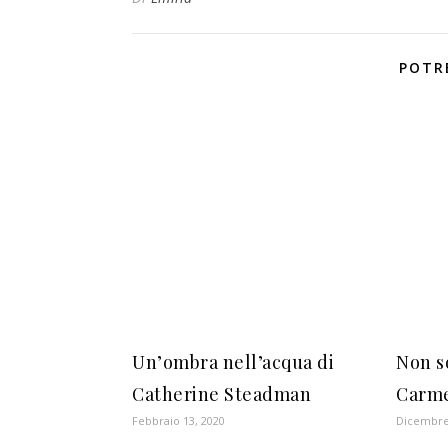
POTR
Un’ombra nell’acqua di
Non s
Catherine Steadman
Carm
Febbraio 13, 2020
Dicembre