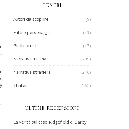
GENERI
Autori da scoprire
(9)
Fatti e personaggi
(43)
Gialli nordici
(47)
lo
la
Narrativa italiana
(209)
te
Narrativa straniera
(246)
re
 �
Thriller
(162)
 a
ULTIME RECENSIONI
La verità sul caso Ridgefield di Darby