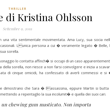
THRILLER
e di Kristina Ohlsson
Settembre 9, 2019
 una vita sentimentale movimentata. Ama Lucy, sua socia nel
casionali. Lunica persona a cui � veramente legato � Belle, 
sua sorella.
onaggio lo contatta affinch� si occupi di un caso apparentemen
della sorella, non riesce a non farsi coinvolgere e inizia a scava
sata di cinque omicidi, ha confessato di averli commessi e si
e dimostrano che Sara � lassassina, eppure Martin si butta
i, mettendo a repentaglio la sua incolumit� e quella dei suoi cari.
e un chewing gum masticato. Non importa