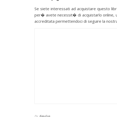
Se siete interessati ad acquistare questo libro
per� avete necessit� di acquistarlo online, u
accreditata permettendoci di seguire la nostra p
Di
Emilia