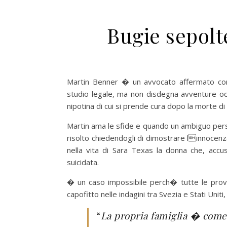
Bugie sepolt
Martin Benner � un avvocato affermato con
studio legale, ma non disdegna avventure oc
nipotina di cui si prende cura dopo la morte di 
Martin ama le sfide e quando un ambiguo pers
risolto chiedendogli di dimostrare linnocenza 
nella vita di Sara Texas la donna che, accu
suicidata.
� un caso impossibile perch� tutte le prov
capofitto nelle indagini tra Svezia e Stati Unit
“
La propria famiglia � com