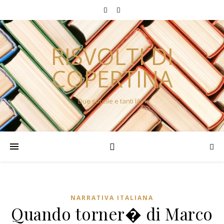
RISVOLTI DI
COPERTINA
Due sorelle e tanti libri
NARRATIVA ITALIANA
Quando torner� di Marco