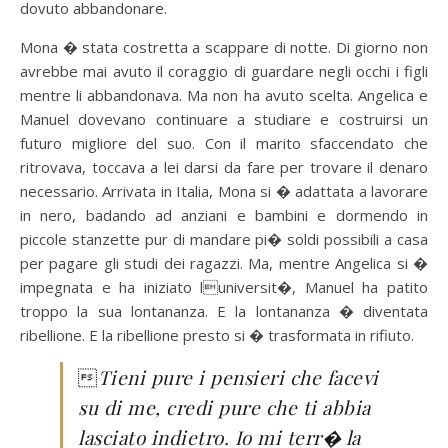
dovuto abbandonare.
Mona � stata costretta a scappare di notte. Di giorno non
avrebbe mai avuto il coraggio di guardare negli occhi i figli
mentre li abbandonava. Ma non ha avuto scelta. Angelica e
Manuel dovevano continuare a studiare e costruirsi un
futuro migliore del suo. Con il marito sfaccendato che
ritrovava, toccava a lei darsi da fare per trovare il denaro
necessario. Arrivata in Italia, Mona si � adattata a lavorare
in nero, badando ad anziani e bambini e dormendo in
piccole stanzette pur di mandare pi� soldi possibili a casa
per pagare gli studi dei ragazzi. Ma, mentre Angelica si �
impegnata e ha iniziato luniversit�, Manuel ha patito
troppo la sua lontananza. E la lontananza � diventata
ribellione. E la ribellione presto si � trasformata in rifiuto.

Tieni pure i pensieri che facevi
su di me, credi pure che ti abbia
lasciato indietro. Io mi terr� la