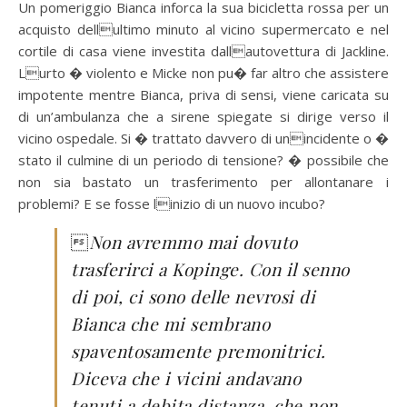
Un pomeriggio Bianca inforca la sua bicicletta rossa per un
acquisto dellultimo minuto al vicino supermercato e nel
cortile di casa viene investita dallautovettura di Jackline.
Lurto � violento e Micke non pu� far altro che assistere
impotente mentre Bianca, priva di sensi, viene caricata su
di un’ambulanza che a sirene spiegate si dirige verso il
vicino ospedale. Si � trattato davvero di unincidente o �
stato il culmine di un periodo di tensione? � possibile che
non sia bastato un trasferimento per allontanare i
problemi? E se fosse linizio di un nuovo incubo?

Non avremmo mai dovuto
trasferirci a Kopinge. Con il senno
di poi, ci sono delle nevrosi di
Bianca che mi sembrano
spaventosamente premonitrici.
Diceva che i vicini andavano
tenuti a debita distanza, che non